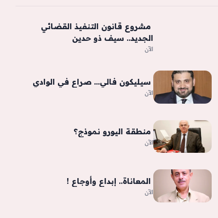
‫ مشروع قانون التنفيذ القضائي
الجديد.. سيف ذو حدين
الآن
‫ سيليكون فالي… صراع في الوادي
الآن
‫ منطقة اليورو نموذج؟
الآن
‫ المعاناة.. إبداع وأوجاع !
الآن