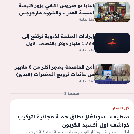
البابا تواضروس الثاني يزور كنيسة
السيدة العذراء والشهيد مارجرجس
والأمير تادرس بالعلمين الجديدة
منذ ساعة
إيرادات الحكمة للأدوية ترتفع إلى
1.728 مليار دولار بالنصف الأول
منذ ساعة
أمن العاصمة يحجز أكثر من 8 ملايير
من عائدات ترويج المخدرات (فيديو)
منذ ساعة
صفحة 2
كل الأخبار
سطيف.. سونلغاز تطلق حملة مجانية لتركيب
كواشف أول أكسيد الكربون
أطلقت مديرية سونلغاز التوزيع سطيف حملة استباقية لتركيب