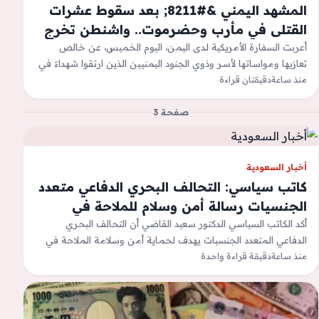
المشهد اليمني &#8211; بعد سقوط عشرات
القتلى في مأرب وحضرموت.. واشنطن تخرج
عن صمتها وتُعلّن موقفاً حاسماً
أعربت السفارة الأمريكية لدى اليمن، اليوم الخميس، عن خالص
تعازيها ومواساتها لأسر وذوي الجنود اليمنيين الذين ارتقوا شهداءً في
منذ ساعة
دقيقتان قراءة
هجمات استهدفت مواقع…
صفحة 3
أخبار السعودية
كاتب سياسي: التحالف البحري الدفاعي متعدد
الجنسيات رسالة أمن وسلام للملاحة في
لمضائق المائية
أكد الكاتب السياسي الدكتور سعيد القاضي أن التحالف البحري
الدفاعي المتعدد الجنسيات يهدف لحماية أمن وسلامة الملاحة في
منذ ساعة
دقيقة قراءة واحدة
البحر الأحمر ومضيق باب…