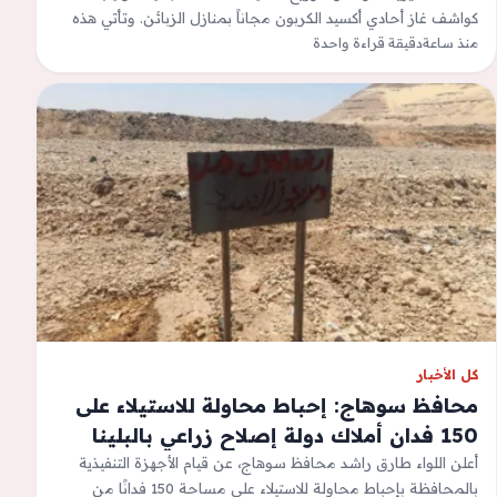
كواشف غاز أحادي أكسيد الكربون مجاناً بمنازل الزبائن. وتأتي هذه
منذ ساعة
دقيقة قراءة واحدة
الحملة تحسباً لموسم الشتاء…
كل الأخبار
محافظ سوهاج: إحباط محاولة للاستيلاء على
150 فدان أملاك دولة إصلاح زراعي بالبلينا
أعلن اللواء طارق راشد محافظ سوهاج، عن قيام الأجهزة التنفيذية
بالمحافظة بإحباط محاولة للاستيلاء على مساحة 150 فدانًا من