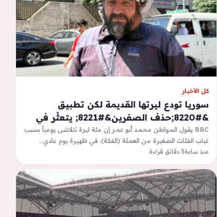
كل الأخبار
سوريا تودع ليرتها القديمة لكن تطبيق
&#8220;حذف الصفرين&#8221; يتعثّر في
الشارع &#8211; شفق نيوز | آخر الأخبار
BBC يقول المواطن محمد أبو عمر إن مئة ليرة تتلاشى يومياً بسبب
غياب الفئات الصغيرة من العملة (الفكة). في ظهيرة يوم عادي…
العاجلة في العراق وكوردستان والعالم
منذ ساعة
5 دقائق قراءة