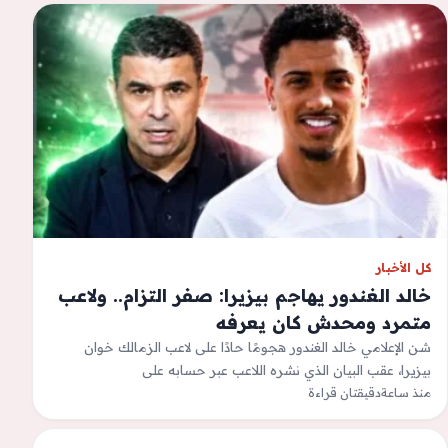
كل الأخبار
خالد الغندور يهاجم بيزيرا: صفر التزام.. ولاعب
متمرد ومحدش كان يعرفه
شن الإعلامي خالد الغندور هجومًا حادًا على لاعب الزمالك خوان
بيزيرا، عقب البيان الذي نشره اللاعب عبر حسابه على
&quot;إنستجرام&quot;، للرد على…
منذ ساعة
دقيقتان قراءة