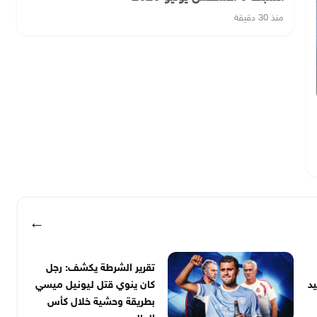
منذ 30 دقيقة
←
تقرير الشرطة يكشف: رجل
د
كان ينوي قتل ليونيل ميسي
بطريقة وحشية خلال كأس