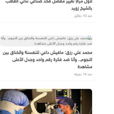
لأول مرة| تغيير مفصل فخذ صناعي ثنائي القطب
بالشيخ زويد
منذ 10 دقائق
محمد علي رزق: مافيش داعي للنفسنة والخناق بين
النجوم.. وأنا ضد فكرة رقم واحد وجدل الأعلى
مشاهدة
منذ 14 دقيقة