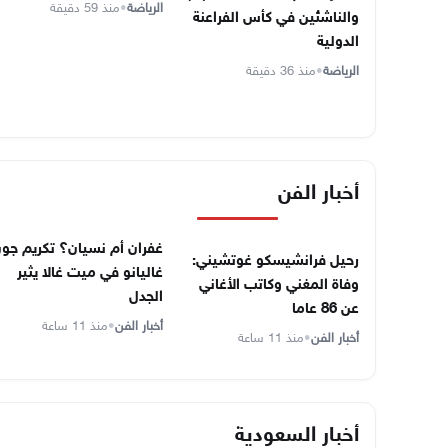
الرياضة
•
منذ 59 دقيقة
والناشئين في كأس الفراعنة
الدولية
الرياضة
•
منذ 36 دقيقة
أخبار الفن
غفران أم نسيان؟ تكريم جو
رحيل فرانشيسكو غوتشيني:
غاليانو في ميت غالا يثير
وفاة المغني وكاتب الأغاني
الجدل
عن 86 عاما
أخبار الفن
•
منذ 11 ساعة
أخبار الفن
•
منذ 11 ساعة
أخبار السعودية