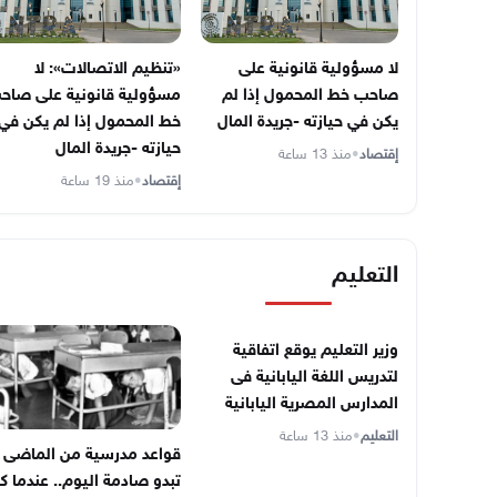
لا مسؤولية قانونية على
«تنظيم الاتصالات»: لا
صاحب خط المحمول إذا لم
مسؤولية قانونية على صاح
يكن في حيازته -جريدة المال
خط المحمول إذا لم يكن في
حيازته -جريدة المال
إقتصاد
•
منذ 13 ساعة
إقتصاد
•
منذ 19 ساعة
التعليم
وزير التعليم يوقع اتفاقية
لتدريس اللغة اليابانية فى
المدارس المصرية اليابانية
التعليم
•
منذ 13 ساعة
قواعد مدرسية من الماضى
تبدو صادمة اليوم.. عندما ك