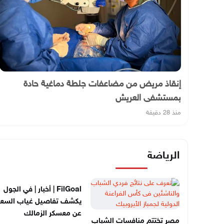
إنقاذ مريض من مضاعفات جلطة دماغية حادة
بمستشفى العريش
منذ 28 دقيقة
الرياضة
FilGoal | أخبار | في الجول
يكشف تفاصيل غياب السعي
عن معسكر الزمالك
مصر تختتم منافسات الشباب