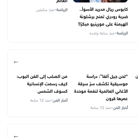
العالم
كابوس ريال مدريد الأسوأ..
الرياضة
•
منذ ساعتين
ضربة رودري تمنح برشلونة
الهيمنة على مورينيو مبكرًا!
الرياضة
•
منذ ساعة واحدة
←
ن
“لحن جيل ألفا”: دراسة
من الصلب إلى الفن البوب:
موسيقية تكشف سرّ سرقة
كيف رسمت الإنسانية
الأغاني العالمية لنغمة موحدة
كسوف الشمس
عمرها قرون
أخبار الفن
•
منذ 12 ساعة
أخبار الفن
•
منذ 12 ساعة
←