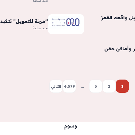
منذ ساعة
ل واقعة القفز
“مرنة للتمويل” تتكبد خسائر 
منذ ساعة
ر وأماكن حقن
1
2
3
…
4٬579
التالي
وسوم