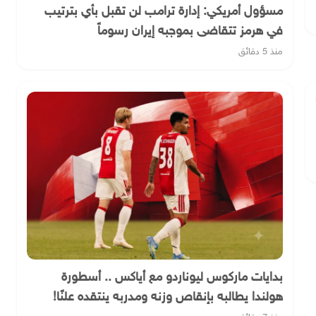
مسؤول أمريكي: إدارة ترامب لن تقبل بأي بترتيب
في هرمز تتقاضى بموجبه إيران رسوماً
منذ 5 دقائق
بدايات ماركوس ليوناردو مع أياكس .. أسطورة
هولندا يطالبه بإنقاص وزنه ومدربه ينتقده علنًا!