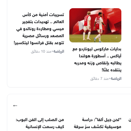
تسريبات أمنية من كأس
العالم .. تهديدات بتفجير
ميسي ومطاردة رونالدو في
المصعد ورسائل مصرية
تتوعد بقتل فرانسوا ليتكسير!
بدايات ماركوس ليوناردو مع
الرياضة
•
منذ 10 دقائق
أياكس .. أسطورة هولندا
يطالبه بإنقاص وزنه ومدربه
ينتقده علنًا!
الرياضة
•
منذ 7 دقائق
←
ن
“لحن جيل ألفا”: دراسة
من الصلب إلى الفن البوب:
موسيقية تكشف سرّ سرقة
كيف رسمت الإنسانية