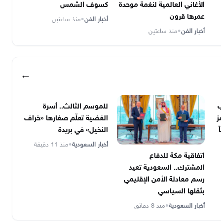
الأغاني العالمية لنغمة موحدة
كسوف الشمس
عمرها قرون
أخبار الفن
•
منذ ساعتين
أخبار الفن
•
منذ ساعتين
←
ب
للموسم الثالث.. أسرة
ز
الغضية تعلّم صغارها «خراف
النخيل» في بريدة
أخبار السعودية
•
منذ 11 دقيقة
اتفاقية مكة للدفاع
المشترك.. السعودية تعيد
رسم معادلة الأمن الإقليمي
بثقلها السياسي
أخبار السعودية
•
منذ 8 دقائق