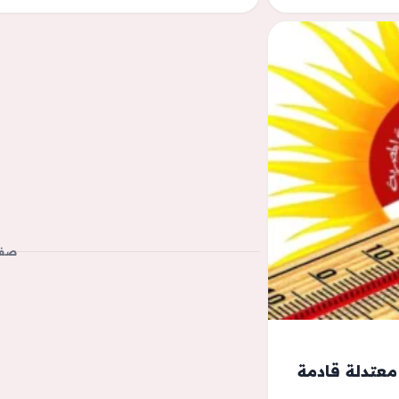
صفح
معتدلة قادمة