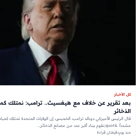
كل الأخبار
بعد تقرير عن خلاف مع هيغسيث.. ترامب: نمتلك كم
الذخائر
قال الرئيس الأميركي دونالد ترامب، الخميس، إن الولايات المتحدة تمتلك كميات
مشدداً: &quot;نقوم ببناء أكبر عدد من مصانع الذخائر…
منذ يوم
دقيقتان قراءة