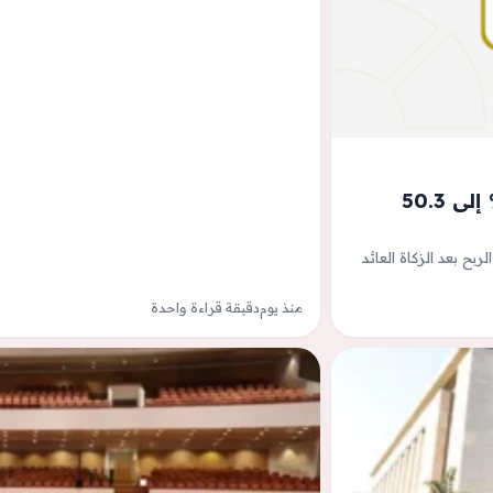
أرباح &#8220;صناعة الورق&#8221; ترتفع 262.2 % إلى 50.3
رق &quot;صناعة الورق&quot; أن صافي الربح بعد الزكاة العائد
منذ يوم
دقيقة قراءة واحدة