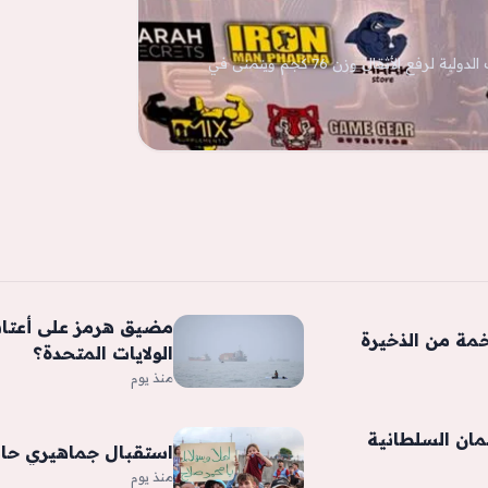
مصطفى أيمن خليل ينجح في حصد الميدالية البرونزية ببطولة مستر إيجيبت الدولية لرفع الأثقال وزن 76 كجم ويتمنى في
مضيق هرمز على أعتاب
خمة من الذخيرة
الولايات المتحدة؟
منذ يوم
ُمان السلطانية
استقبال جماهيري حا
منذ يوم