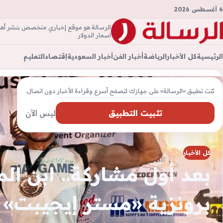
6 أغسطس 2026
الرسالة هو موقع إخباري متخصص بنشر أهم ال
الرسال
اسعار الدولار
الرئيسية
كل الأخبار
الرياضة
أخبار الفن
أخبار السعودية
إقتصاد
التعليم
ثبّت تطبيق «الرسالة» على جهازك لتصفح أسرع وقراءة الأخبار دون اتصال.
تثبيت التطبيق
ليس الآن
كل الأخبار
بعد أول مشاركة.. ابن ال
برونزية «مستر إيجيبت»