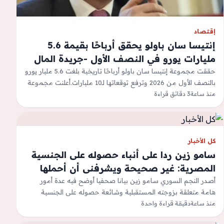
إقتصاد
إنتيسا سان باولو يحقق أرباحًا بقيمة 5.6
مليارات يورو في النصف الأول -جريدة المال
حققت مجموعة إنتيسا سان باولو أرباحًا تاريخية بلغت 5.6 مليار يورو
بالنصف الأول من 2026 وترفع توقعاتها لـ10 مليارات.أعلنت مجموعة
منذ ساعة
3 دقائق قراءة
إنتيسا سان…
كل الأخبار
سامو زين ردا على أنباء حصوله على الجنسية
المصرية: غير صحيحة ويشرفنى أن أحملها
أصدر النجم السوري سامو زين بيانا صحفيا أوضح فيه عدة أمور
هامة متعلقة بزوجته المستقبلية وشائعة حصوله على الجنسية
منذ ساعة
المصرية، وجاء البيان…
دقيقة قراءة واحدة