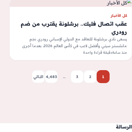
كل الأخبار
عقب اتصال فليك.. برشلونة يقترب من ضم
رودري
يسعى نادي برشلونة للتعاقد مع الدولي الإسباني رودري نجم
مانشستر سيتي وأفضل لاعب في كأس العالم 2026، بعدما أجرى
منذ ساعة
الألماني هانز فليك،…
دقيقة قراءة واحدة
1
2
3
…
4٬483
التالي
الرسالة