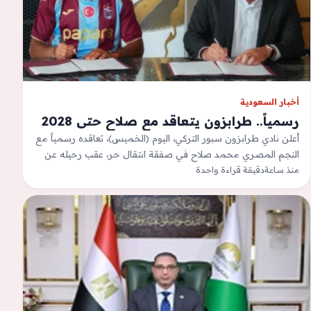
أخبار السعودية
رسمياً.. طرابزون يتعاقد مع صلاح حتى 2028
أعلن نادي طرابزون سبور التركي، اليوم (الخميس)، تعاقده رسمياً مع
النجم المصري محمد صلاح في صفقة انتقال حر، عقب رحيله عن
منذ ساعة
ليفربول…
دقيقة قراءة واحدة