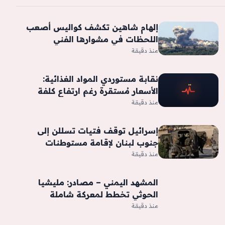
إلهام شاهين تكشف كواليس أصعب
اللحظات في مشوارها الفني
منذ دقيقة
نقابة مستوردي المواد الغذائية:
الأسعار مُستقرة رغم ارتفاع كلفة
الشحن
منذ دقيقة
إسرائيل توقف فتيات تسللن إلى
جنوب لبنان لإقامة مستوطنات
إسرائيلية
منذ دقيقة
المشهد اليمني – مصادر: مليشيا
الحوثي تخطط لمعركة شاملة
تستهدف صافر النفطية والعبر
منذ دقيقة