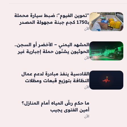
"تموين الفيوم": ضبط سيارة محملة
بـ1750 كجم جبنة مجهولة المصدر
وفاسدة| صور
الآن
المشهد اليمني – الأخضر أو السجن..
الحوثيون يشنّون حملة إجبارية غير
مسبوقة على التجار قبل المولد
الآن
النبوي
القادسية ينفذ مبادرة لدعم عمال
النظافة بتوزيع قبعات ومظلات
الآن
ما حكم رشّ المياه أمام المنازل؟
أمين الفتوى يجيب
الآن