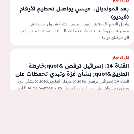
كل الأخبار
بعد المونديال.. ميسي يواصل تحطيم الأرقام
(فيديو)
واصل النجم الأرجنتيني ليونيل ميسي كتابة فصول جديدة في
مسيرته الكروية الاستثنائية، بعدما عاد إلى هز الشباك بقميص إنتر
الآن
دقيقتان قراءة
ميامي عقب نهاية…
كل الأخبار
القناة 14: إسرائيل ترفض &quot;خارطة
الطريق&quot; بشأن غزة وتبدي تحفظات على
دور القوات الدولية
القناة 14: إسرائيل ترفض &quot;خارطة الطريق&quot; بشأن غزة
وتبدي تحفظات على دور القوات الدولية 2026 Aug,06&nbsp;أفادت
الآن
القناة 14 الإسرائيلية بأن الحكومة الإسرائيلية…
دقيقة قراءة واحدة
كل الأخبار
رئيس الدولة: محطة تاريخية شكلت انطلاقة