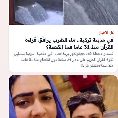
كل الأخبار
في مدينة تركية.. ماء الشرب يرافق قراءة
القرآن منذ 31 عاما فما القصة؟
تستمر محطة &quot;غوندوز بي&quot; في ملاطية التركية بتشغيل
تلاوة القرآن الكريم على مدار 24 ساعة دون انقطاع منذ 31 عاما،
منذ ساعة
حيث تزود…
دقيقتان قراءة