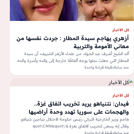
كل الأخبار
أزهري يهاجم سيدة المطار : جردت نفسها من
معاني الأمومة والتربية
أكد الشيخ أشرف عبد الجواد، من علماء الأزهر الشريف، أن سيدة
المطار التي جعلت نجلها يوجه ألفاظًا خارجة إلى والده وأسرة والده،
…
منذ ساعة
دقيقة قراءة واحدة
كل الأخبار
فيدان: نتنياهو يريد تخريب اتفاق غزة..
والهجمات على سوريا تهدد وحدة أراضيها
هاجم وزير الخارجية التركي رئيس حكومة الاحتلال بنيامين نتنياهو
وقال إنه يسعى لتخريب الاتفاق بغزة.&quot;CNN&quot;:
منذ ساعة
دقيقة قراءة واحدة
&quot;إسرائيل&quot; تحاول التأثير على ترامب بمعلومات