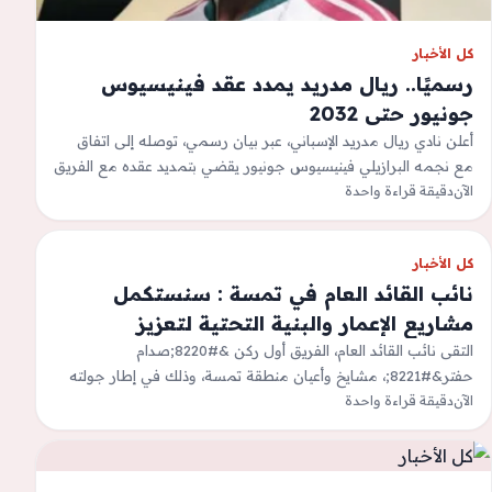
كل الأخبار
رسميًا.. ريال مدريد يمدد عقد فينيسيوس
جونيور حتى 2032
أعلن نادي ريال مدريد الإسباني، عبر بيان رسمي، توصله إلى اتفاق
مع نجمه البرازيلي فينيسيوس جونيور يقضي بتمديد عقده مع الفريق
الآن
حتى…
دقيقة قراءة واحدة
كل الأخبار
نائب القائد العام في تمسة : سنستكمل
مشاريع الإعمار والبنية التحتية لتعزيز
الاستقرار
التقى نائب القائد العام، الفريق أول ركن &#8220;صدام
حفتر&#8221;، مشايخ وأعيان منطقة تمسة، وذلك في إطار جولته
الآن
دقيقة قراءة واحدة
الميدانية التي يجريها بالمنطقة الجنوبية،…