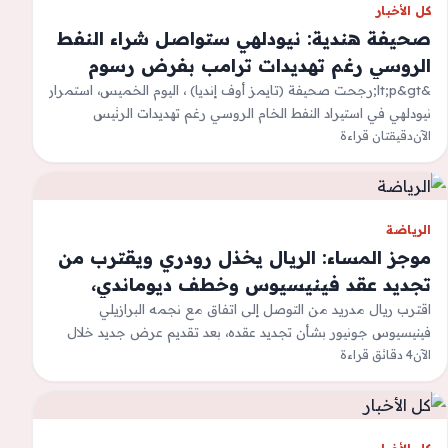
كل الأخبار
صحيفة هندية: نيودلهي ستواصل شراء النفط
الروسي رغم تهديدات ترامب بفرض رسوم
جمركية
&lt;p&gt;رجحت صحيفة (تايمز أوف إنديا) ، اليوم الخميس، استمرار
نيودلهي في استيراد النفط الخام الروسي رغم تهديدات الرئيس
الآن
دقيقتان قراءة
الأمريكي دونالد ترامب بفرض…
الرياضة
موجز المساء: الريال يخذل رودري ويقترب من
تجديد عقد فينيسيوس وخطف ديوماندي،
اليويفا يخاصم الفيفا بشكل صريح، البرنابيو
اقترب ​ريال مدريد​ من التوصل إلى اتفاق مع نجمه البرازيلي ​
فينيسيوس جونيور​ بشأن تجديد عقده، بعد تقديم عرض جديد خلال
قريب من استضافة نهائي كأس العالم ٢٠٢٦،
الآن
4 دقائق قراءة
اجتماع جمع…
انجاز لبناني في غرب آسيا للكرة الطائرة
الشاطئية