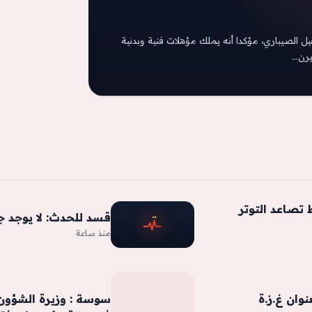
يل الصيباري، مؤكدا أنه يملك مؤهلات فنية وبدنية
يرن…
ط تصاعد التوتر
قسد للحدث: لا يوجد ج
منذ ساعة
وان غ.ز.ة
سوسة : وزيرة الشؤون