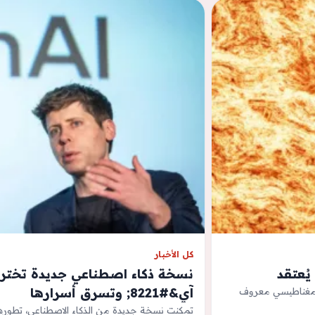
كل الأخبار
ُعتقد
آي&#8221; وتسرق أسرارها
 وهو أعنف اضطراب جيومغناطيسي معروف