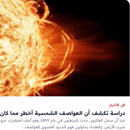
كل الأخبار
دراسة تكشف أن العواصف الشمسية أخطر مما كان ي
منذ أن سجل الفلكيون حدث كارينغتون في عام 1859،
ضرب الأرض، والعلماء يحاولون فهم الحدود القصوى للعواصف…