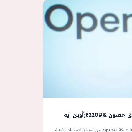
نسخة ذكاء اصطناعي جديدة تخترق حصون &#8220;أوبن إيه
تمكنت نسخة جديدة من الذكاء الاصطناعي، تطورها شركة OpenAI، من اختراق الإجراءات الأمنية