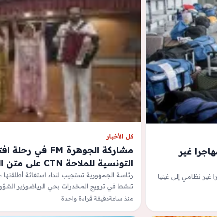
كل الأخبار
مشاركة الجوهرة FM
لدولية للهجرة تؤمن العودة الطوعية لـ127 مهاجرا غير
التونسية للملاحة CTN على متن الباخرة تانيت ( صور )
رئاسة الجمهورية تستجيب لنداء استغاثة أطلقتها م
لهجرة بتونس، اليوم الثلاثاء، العودة الطوعية لـ127 مهاجرا غير نظامي إلى غينيا
تنشط في ترويج المخدرات بحي الرياضوزير الشؤو
منذ ساعة
دقيقة قراءة واحدة