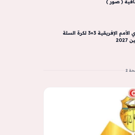
فية ( صور )
المنستير تحتضن دوري الأمم الإفريقية 3×3 لكرة السلة
202
ة 2