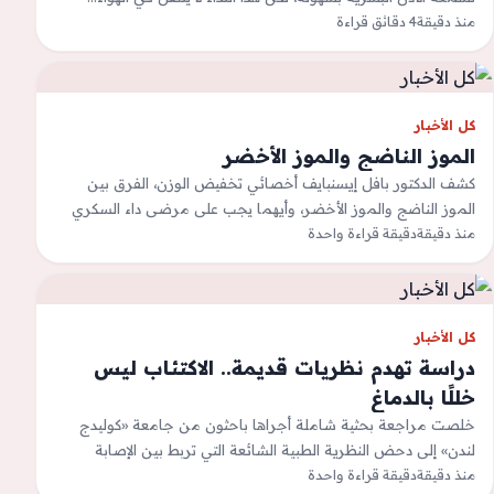
منذ دقيقة
4 دقائق قراءة
كل الأخبار
الموز الناضج والموز الأخضر
كشف الدكتور بافل إيسنبايف أخصائي تخفيض الوزن، الفرق بين
الموز الناضج والموز الأخضر، وأيهما يجب على مرضى داء السكري
منذ دقيقة
دقيقة قراءة واحدة
تجنب تناوله.ويقول الأخصائي:…
كل الأخبار
دراسة تهدم نظريات قديمة.. الاكتئاب ليس
خللًا بالدماغ
خلصت مراجعة بحثية شاملة أجراها باحثون من جامعة «كوليدج
لندن» إلى دحض النظرية الطبية الشائعة التي تربط بين الإصابة
منذ دقيقة
بمرض الاكتئاب والخلل…
دقيقة قراءة واحدة