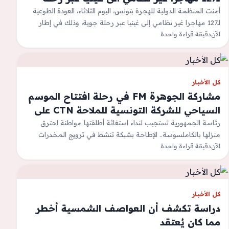
جوية
أمنت المنظمة الدولية للهجرة بتونس، اليوم الثلاثاء، العودة الطوعية
لـ127 مهاجرا غير نظامي إلى غينيا عبر رحلة جوية، وذلك في إطار
الآن
برنامج…
دقيقة قراءة واحدة
كل الأخبار
مشاركة الجوهرة FM في رحلة افتتاح الموسم
السياحي للشركة التونسية للملاحة CTN على
متن الباخرة تانيت ( صور )
رئاسة الجمهورية تستجيب لنداء استغاثة أطلقتها مواطنة احترق
منزلها بالكاملسوسة.. الإطاحة بشبكة تنشط في ترويج المخدرات
الآن
دقيقة قراءة واحدة
بحي الرياضوزير الشؤون الاجتماعية يكشف عن…
كل الأخبار
دراسة تكشف أن العواصف الشمسية أخطر
مما كان يُعتقد