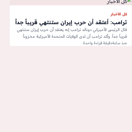
كل الأخبار
ترامب: أعتقد أن حرب إيران ستنتهي قريباً جداً
قال الرئيس الأميركي دونالد ترامب إنه يعتقد أن حرب إيران ستنتهي
قريباً جداً. وأكد ترامب أن لدى الولايات المتحدة الأميركية مخزوناً
غير…
منذ ساعة
دقيقة قراءة واحدة
1
2
3
…
5٬090
التالي
الرسالة
الرسالة هو موقع إخباري متخصص بنشر أهم الأخبار المحلية والعربية
والعالمية العاجلة أول بأول ويعرض أهم الأحداث والتطورات في الوطن