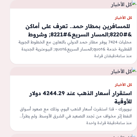
كل الأخبار
‫ للمسافرين بمطار حمد.. تعرف على أماكن
&#8220;المسار السريع&#8221; وشروط
استخدامه
محليات 7424 يوفر مطار حمد الدولي بالتعاون مع الخطوط الجوية
القطرية خدمة &quot;المسار السريع&quot; البيومترية الجديدة
منذ ساعة
دقيقتان قراءة
اعتباراً من يوليو الماضي لتسهيل تجربة…
كل الأخبار
استقرار أسعار الذهب عند 4244.29 دولار
للأوقية
نيويورك - قنا: استقرت أسعار الذهب اليوم، وذلك مع ‌صعود أسواق
النفط إثر مخواف من تجدد التصعيد في الشرق الأوسط. ولم يطرأ…
منذ ساعة
دقيقة قراءة واحدة