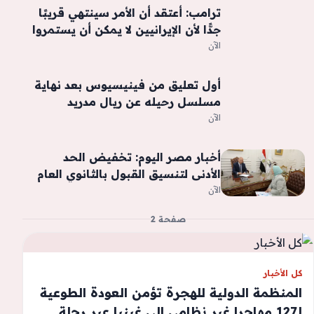
ترامب: أعتقد أن الأمر سينتهي قريبًا
جدًّا لأن الإيرانيين لا يمكن أن يستمروا
على هذا الحال
الآن
أول تعليق من فينيسيوس بعد نهاية
مسلسل رحيله عن ريال مدريد
الآن
أخبار مصر اليوم: تخفيض الحد
الأدنى لتنسيق القبول بالثانوي العام
بالقاهرة.. الكهرباء تفسر أسباب
الآن
اختلاف فواتير الاستهلاك خلال
صفحة 2
الصيف.. الحكومة تؤجل التعداد العام
للسكان
كل الأخبار
المنظمة الدولية للهجرة تؤمن العودة الطوعية
لـ127 مهاجرا غير نظامي الى غينيا عبر رحلة