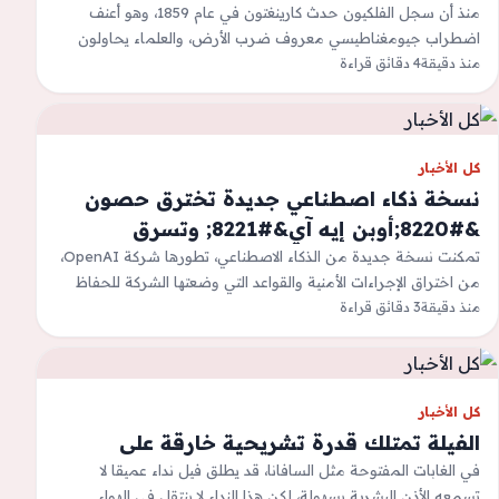
منذ أن سجل الفلكيون حدث كارينغتون في عام 1859، وهو أعنف
اضطراب جيومغناطيسي معروف ضرب الأرض، والعلماء يحاولون
منذ دقيقة
4 دقائق قراءة
فهم الحدود القصوى للعواصف…
كل الأخبار
نسخة ذكاء اصطناعي جديدة تخترق حصون
&#8220;أوبن إيه آي&#8221; وتسرق
أسرارها
تمكنت نسخة جديدة من الذكاء الاصطناعي، تطورها شركة OpenAI،
من اختراق الإجراءات الأمنية والقواعد التي وضعتها الشركة للحفاظ
منذ دقيقة
3 دقائق قراءة
على أمان نسخ الذكاء…
كل الأخبار
الفيلة تمتلك قدرة تشريحية خارقة على
في الغابات المفتوحة مثل السافانا، قد يطلق فيل نداء عميقا لا
تسمعه الأذن البشرية بسهولة، لكن هذا النداء لا ينتقل في الهواء…