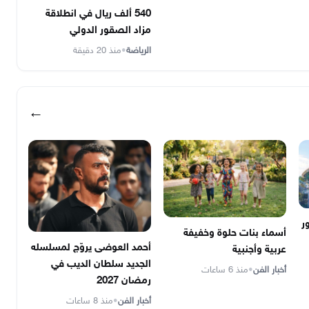
540 ألف ريال في انطلاقة
مزاد الصقور الدولي
الرياضة
•
منذ 20 دقيقة
←
ر
أسماء بنات حلوة وخفيفة
أحمد العوضى يروّج لمسلسله
عربية وأجنبية
الجديد سلطان الديب في
أخبار الفن
•
منذ 6 ساعات
رمضان 2027
أخبار الفن
•
منذ 8 ساعات