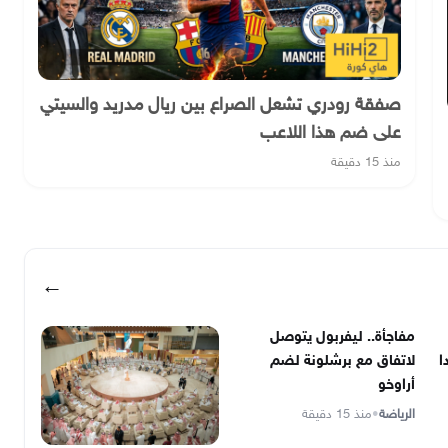
صفقة رودري تشعل الصراع بين ريال مدريد والسيتي
على ضم هذا اللاعب
منذ 15 دقيقة
←
مفاجأة.. ليفربول يتوصل
ا
لاتفاق مع برشلونة لضم
أراوخو
الرياضة
•
منذ 15 دقيقة