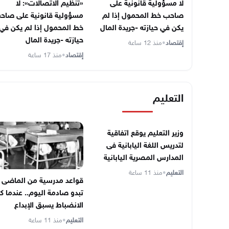
لا مسؤولية قانونية على
«تنظيم الاتصالات»: لا
صاحب خط المحمول إذا لم
مسؤولية قانونية على صاح
يكن في حيازته -جريدة المال
خط المحمول إذا لم يكن في
حيازته -جريدة المال
إقتصاد
•
منذ 12 ساعة
إقتصاد
•
منذ 17 ساعة
التعليم
وزير التعليم يوقع اتفاقية
لتدريس اللغة اليابانية فى
المدارس المصرية اليابانية
التعليم
•
منذ 11 ساعة
قواعد مدرسية من الماضى
تبدو صادمة اليوم.. عندما ك
الانضباط يسبق الإبداع
التعليم
•
منذ 11 ساعة