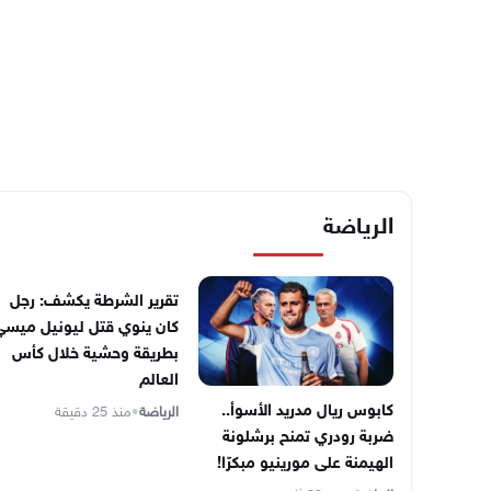
الرياضة
تقرير الشرطة يكشف: رجل
كان ينوي قتل ليونيل ميسي
بطريقة وحشية خلال كأس
العالم
كابوس ريال مدريد الأسوأ..
الرياضة
•
منذ 25 دقيقة
ضربة رودري تمنح برشلونة
الهيمنة على مورينيو مبكرًا!