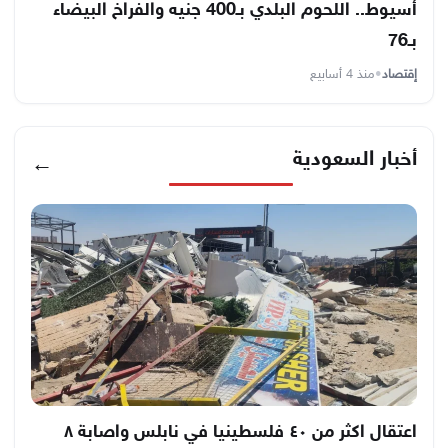
أسيوط.. اللحوم البلدي بـ400 جنيه والفراخ البيضاء
بـ76
إقتصاد
•
منذ 4 أسابيع
أخبار السعودية
←
اعتقال اكثر من ٤٠ فلسطينيا في نابلس واصابة ٨