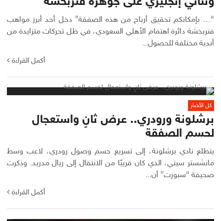
وثنائي إنجليزي على جوهرة فنربخشة
“… بإمكانكم تحقيق أرباح من هذه الصفقة” دخل أحد أبرز مواهب
فنربخشة دائرة اهتمام الأهلي السعودي، في ظل تحركات متزايدة من
أندية مختلفة للحصول...
أكمل القراءة
كل الأخبار
برشلونة ورودري.. عرض ثانٍ واستعجال
لحسم الصفقة
يتطلع نادي برشلونة، إلى تسريع حسم وصول رودري، لاعب وسط
مانشستر سيتي، الذي كان قريبًا من الانتقال إلى ريال مدريد. وذكرت
صحيفة “سبورت” أن...
أكمل القراءة