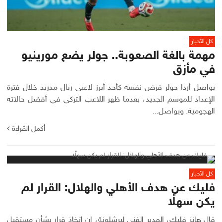
كل الأخبار
مهمة بالغة الصعوبة.. جولر يضع مورينيو
في مأزق
يواصل أردا جولر فرض نفسه كأحد أبرز لاعبي ريال مدريد خلال فترة
الإعداد للموسم الجديد، بعدما ظهر اللاعب التركي في أفضل حالاته
الهجومية. ويواصل...
أكمل القراءة
كل الأخبار
فليك عن هدف الأهلي والهلال: القرار لم
يكن سهلًا
قال هانز فليك، المدير الفني لبرشلونة، إن اتخاذ قرار بشأن مستقبل