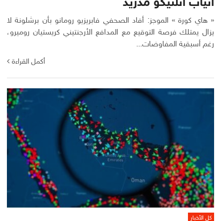
أنياب أتلتيكو مدريد
« هاي كورة » الموجز: أفاد الصحفي فابريزيو رومانو بأن برشلونة لا
يزال يمتلك فرصة التوقيع مع المدافع الأرجنتيني كريستيان روميرو،
رغم أسبقية المفاوضات...
أكمل القراءة
كل الأخبار