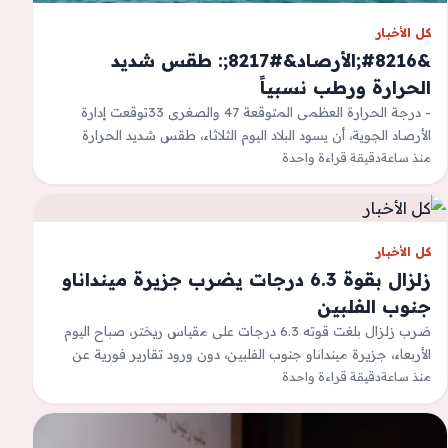
كل الأخبار
&#8216;الأرصاد&#8217;: طقس شديد
الحرارة ورطب نسبياً
- درجة الحرارة العظمى المتوقعة 47 والصغرى 33توقعت إدارة
الأرصاد الجوية، أن يسود البلاد اليوم الثلاثاء، طقس شديد الحرارة
منذ ساعة
ورطب نسبياً خاصة…
دقيقة قراءة واحدة
كل الأخبار
زلزال بقوة 6.3 درجات يضرب جزيرة مينداناو
جنوب الفلبين
ضرب زلزال بلغت قوته 6.3 درجات على مقياس ريختر، صباح اليوم
الأربعاء، جزيرة مينداناو جنوب الفلبين، دون ورود تقارير فورية عن
وقوع…
منذ ساعة
دقيقة قراءة واحدة