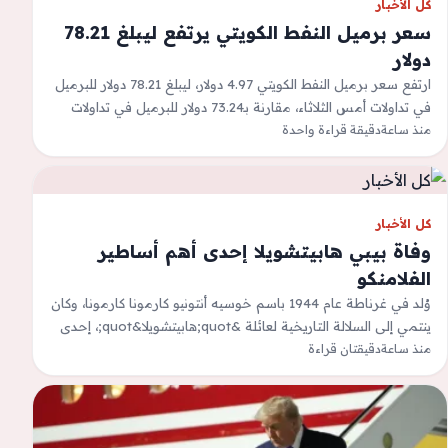
كل الأخبار
سعر برميل النفط الكويتي يرتفع ليبلغ 78.21
دولار
ارتفع سعر برميل النفط الكويتي 4.97 دولار، ليبلغ 78.21 دولار للبرميل
في تداولات أمس الثلاثاء، مقارنة بـ73.24 دولار للبرميل في تداولات
أول…
منذ ساعة
دقيقة قراءة واحدة
كل الأخبار
وفاة بيبي هابيتشويلا إحدى أهم أساطير
الفلامنكو
وُلد في غرناطة عام 1944 باسم خوسيه أنتونيو كارمونا كارمونا، وكان
ينتمي إلى السلالة التاريخية لعائلة &quot;هابيتشويلا&quot;، إحدى
منذ ساعة
دقيقتان قراءة
أهم عائلات الفلامنكو.يعيش عالم…