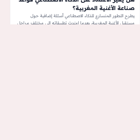
صناعة الأغنية المغربية؟
يطرح التطور المتسارع للذكاء الاصطناعي أسئلة إضافية حول
مستقبل الأغنية المغربية، بعدما امتدت تطبيقاته إلى مختلف مراحل
منذ ساعة
4 دقائق قراءة
الإنتاج الموسيقي، من كتابة الكلمات…
كل الأخبار
طقس الأربعاء: جو حار مع ضباب وبرد وأمطار
رعدية بهذه المناطق
www.le360.ma - تتوقع المديرية العامة للأرصاد الجوية، بالنسبة
ليومه الأربعاء، أن يستمر الطقس حارا بكل من منطقة سوس، ووادي
منذ ساعة
ملوية، وسهول تادلة…
دقيقة قراءة واحدة