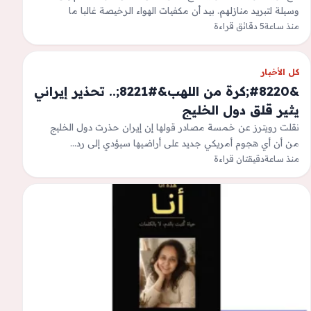
وسيلة لتبريد منازلهم. بيد أن مكفيات الهواء الرخيصة غالبا ما
منذ ساعة
تستهلك…
5 دقائق قراءة
كل الأخبار
&#8220;كرة من اللهب&#8221;.. تحذير إيراني
يثير قلق دول الخليج
نقلت رويترز عن خمسة مصادر قولها إن إيران حذرت دول الخليج
من أن أي هجوم أمريكي جديد على أراضيها سيؤدي إلى رد…
منذ ساعة
دقيقتان قراءة