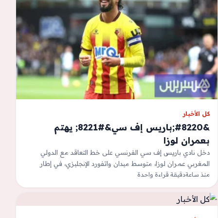
كل الأخبار
&#8220;باريس إف سي&#8221; يهتم
بعمران لوزا
دخل نادي باريس إف سي الفرنسي على خط التعاقد مع الدولي
المغربي عمران لوزا، متوسط ميدان واتفورد الإنجليزي، في إطار
منذ ساعة
تحركاته لتدعيم…
دقيقة قراءة واحدة