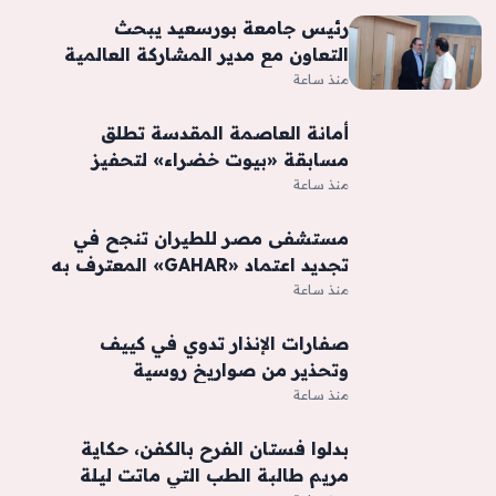
رئيس جامعة بورسعيد يبحث
التعاون مع مدير المشاركة العالمية
بائتلاف تكساس الدولي
منذ ساعة
أمانة العاصمة المقدسة تطلق
مسابقة «بيوت خضراء» لتحفيز
تنسيق النباتات في المنازل
منذ ساعة
مستشفى مصر للطيران تنجح في
تجديد اعتماد «GAHAR» المعترف به
عالمياً من «إسكوا»
منذ ساعة
صفارات الإنذار تدوي في كييف
وتحذير من صواريخ روسية
منذ ساعة
بدلوا فستان الفرح بالكفن، حكاية
مريم طالبة الطب التي ماتت ليلة