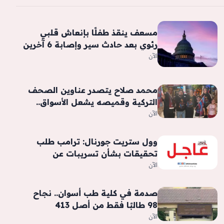
مسعف ينقذ طفلًا بإنعاش قلبي
رئوي بعد حادث سير وإصابة 6 آخرين
في بني سويف
الآن
محمد صلاح يتصدر عناوين الصحف
التركية وقميصه يشعل الأسواق..
فيديو وصور
الآن
وول ستريت جورنال: ترامب طلب
تحقيقات بشأن تسريبات عن
استنزاف مخزون الذخيرة المرتبطة
الآن
بالحرب مع إيران
صدمة في كلية طب أسوان.. نجاح
98 طالبًا فقط من أصل 413
الآن