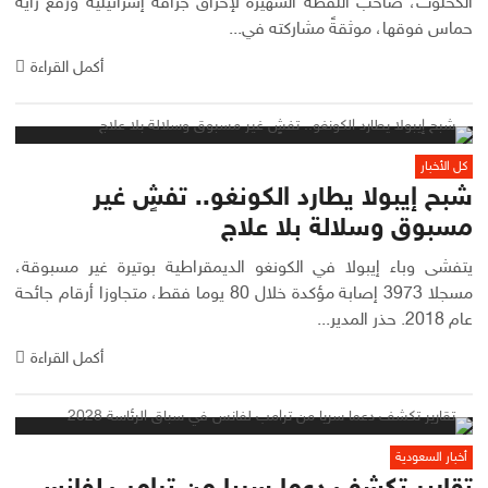
الكحلوت، صاحب اللقطة الشهيرة لإحراق جرافة إسرائيلية ورفع راية
حماس فوقها، موثقةً مشاركته في...
أكمل القراءة
كل الأخبار
شبح إيبولا يطارد الكونغو.. تفشٍ غير
مسبوق وسلالة بلا علاج
يتفشى وباء إيبولا في الكونغو الديمقراطية بوتيرة غير مسبوقة،
مسجلا 3973 إصابة مؤكدة خلال 80 يوما فقط، متجاوزا أرقام جائحة
عام 2018. حذر المدير...
أكمل القراءة
أخبار السعودية