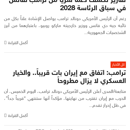
تقارير تكشف دعما سريا من ترامب لفانس
في سباق الرئاسة 2028
رغم أن الرئيس الأمريكي دونالد ترامب يواصل الإشادة علناً بكل من
نائبه جيه دي فانس ووزير خارجيته ماركو روبيو، باعتبارهما من أبرز
الشخصيات الجمهورية...
أكمل القراءة
كل الأخبار
ترامب: اتفاق مع إيران بات قريباً.. والخيار
العسكري لا يزال مطروحاً
متابعة/المدى أعلن الرئيس الأمريكي دونالد ترامب، اليوم الخميس، أن
الحرب مع إيران تقترب من نهايتها، مؤكداً أنها ستنتهي “قريباً جداً”،
في ظل إحراز تقدم...
أكمل القراءة