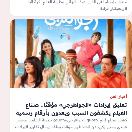
منتخب إسبانيا في الدور نصف النهائي ببطولة العالم لكرة اليد…
الآن
دقيقتان قراءة
أخبار الفن
تعليق إيرادات «الجواهرجي» مؤقتًا.. صناع
الفيلم يكشفون السبب ويعدون بأرقام رسمية
كشف صناع فيلم &quot;الجواهرجي&quot;، بطولة الفنانين محمد
هنيدي ومنى زكي، عن اتخاذ قرار مؤقت بوقف إرسال تقارير الإيرادات