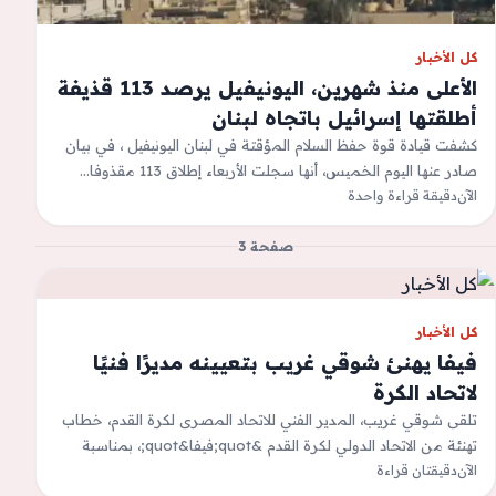
كل الأخبار
الأعلى منذ شهرين، اليونيفيل يرصد 113 قذيفة
أطلقتها إسرائيل باتجاه لبنان
كشفت قيادة قوة حفظ السلام المؤقتة في لبنان اليونيفيل ، في بيان
صادر عنها اليوم الخميس، أنها سجلت الأربعاء إطلاق 113 مقذوفا…
الآن
دقيقة قراءة واحدة
صفحة 3
كل الأخبار
فيفا يهنئ شوقي غريب بتعيينه مديرًا فنيًا
لاتحاد الكرة
تلقى شوقي غريب، المدير الفني للاتحاد المصرى لكرة القدم، خطاب
تهنئة من الاتحاد الدولي لكرة القدم &quot;فيفا&quot;، بمناسبة
الآن
دقيقتان قراءة
تعيينه مديرًا فنيًا للاتحاد.شوقي…