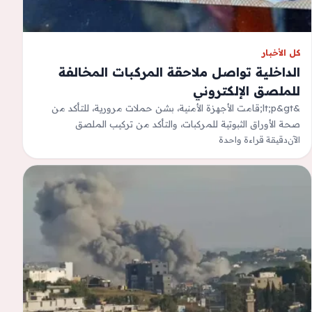
كل الأخبار
الداخلية تواصل ملاحقة المركبات المخالفة
للملصق الإلكتروني
&lt;p&gt;قامت الأجهزة الأمنية، بشن حملات مرورية، للتأكد من
صحة الأوراق الثبوتية للمركبات، والتأكد من تركيب الملصق
الآن
دقيقة قراءة واحدة
الإلكتروني.&lt;/p&gt;&lt;p&gt;وأسفرت الحملات عن تحرير 899
مخالفة…