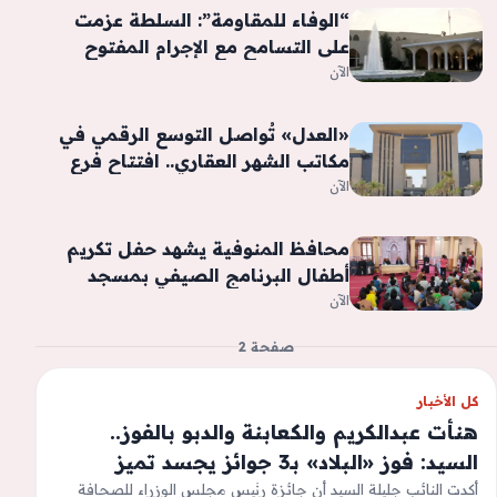
“الوفاء للمقاومة”: السلطة عزمت
على التسامح مع الإجرام المفتوح
الآن
«العدل» تُواصل التوسع الرقمي في
مكاتب الشهر العقاري.. افتتاح فرع
صهرجت الصغرى بالدقهلية -جريدة
الآن
المال
محافظ المنوفية يشهد حفل تكريم
أطفال البرنامج الصيفي بمسجد
الأنصار
الآن
صفحة 2
كل الأخبار
هنأت عبدالكريم والكعابنة والدبو بالفوز..
السيد: فوز «البلاد» بـ3 جوائز يجسد تميز
الصحافة الوطنية
أكدت النائب جليلة السيد أن جائزة رئيس مجلس الوزراء للصحافة