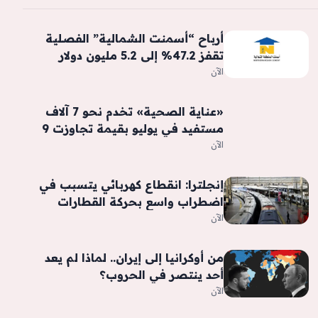
أرباح “أسمنت الشمالية” الفصلية
تقفز 47.2% إلى 5.2 مليون دولار
الآن
«عناية الصحية» تخدم نحو 7 آلاف
مستفيد في يوليو بقيمة تجاوزت 9
ملايين ريال
الآن
إنجلترا: انقطاع كهربائي يتسبب في
اضطراب واسع بحركة القطارات
الآن
من أوكرانيا إلى إيران.. لماذا لم يعد
أحد ينتصر في الحروب؟
الآن