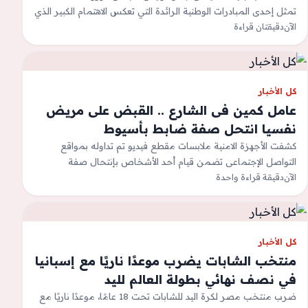
تمثل إحدى المبادرات الوطنية الرائدة التي تعكس الاهتمام الكبير الذي
الآن
توليه القيادة…
دقيقتان قراءة
كل الأخبار
عامل كمين فى الشارع .. القبض على مريض
نفسيا انتحل صفة ضابط بأسيوط
كشفت الأجهزة الامنية ملابسات مقطع فيديو تم تداوله بمواقع
التواصل الإجتماعى تضمن قيام أحد الأشخاص بإنتحال صفة
&quot;ضابط شرطة&quot; وإستيقاف السيارات وفحص…
الآن
دقيقة قراءة واحدة
كل الأخبار
منتخب الشابات يضرب موعدًا ناريًا مع إسبانيا
في نصف نهائي بطولة العالم لليد
ضرب منتخب مصر لكرة اليد للشابات تحت 18 عامًا، موعدًا ناريًا مع