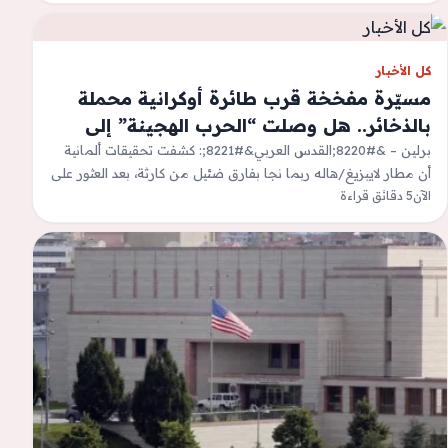
كل الأخبار
مسيّرة مفخخة قرب طائرة أوكرانية محملة
بالذخائر.. هل وصلت “الحرب الهجينة” إلى
ألمانيا؟
برلين – &#8220;القدس العربي&#8221;: كشفت تحقيقات ألمانية
أن مطار لايبزيغ/هاله ربما نجا بفارق ضئيل من كارثة، بعد العثور على
الآن
5 دقائق قراءة
طائرة مسيّرة تحمل…