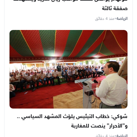
صفقة ثالثة
الرياضة
•
منذ 4 دقائق
شوكي: خطاب التيئيس يلوّث المشهد السياسي ..
و”الأحرار” ينصت للمغاربة
الرياضة
•
منذ 4 دقائق