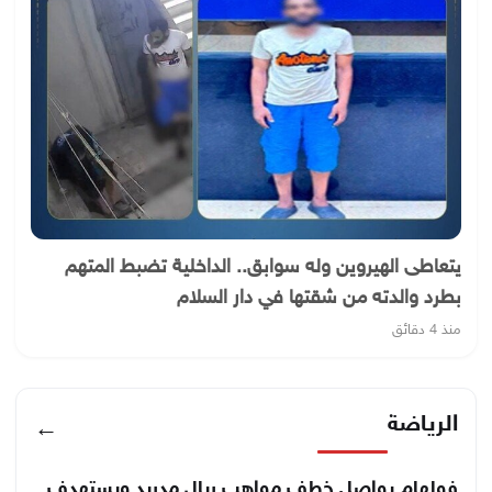
يتعاطى الهيروين وله سوابق.. الداخلية تضبط المتهم
بطرد والدته من شقتها في دار السلام
منذ 4 دقائق
الرياضة
←
فولهام يواصل خطف مواهب ريال مدريد ويستهدف