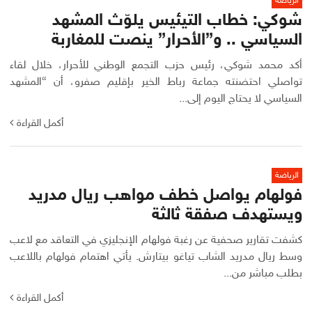
الرياضة
شوكي: خطاب التيئيس يلوّث المشهد
السياسي .. و”الأحرار” ينصت للمغاربة
أكد محمد شوكي، رئيس حزب التجمع الوطني للأحرار، خلال لقاء
تواصلي احتضنته جماعة رباط الخير بإقليم صفرو، أن “المشهد
السياسي لا يحتاج اليوم إلى...
أكمل القراءة
الرياضة
فولهام يواصل خطف مواهب ريال مدريد
ويستهدف صفقة ثالثة
كشفت تقارير صحفية عن رغبة فولهام الإنجليزي في التعاقد مع لاعب
وسط ريال مدريد الشاب تياغو بيتارش. يأتي اهتمام فولهام باللاعب
بطلب مباشر من...
أكمل القراءة