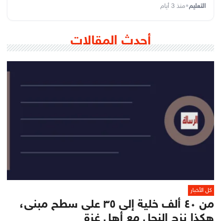
التعليم
•
منذ 3 أيام
أحدث المقالات
كل الأخبار
من ٤٠ ألف خلية إلى ٣٥ على سطح مبنى،
هكذا نزح النحل مع أهل غزة