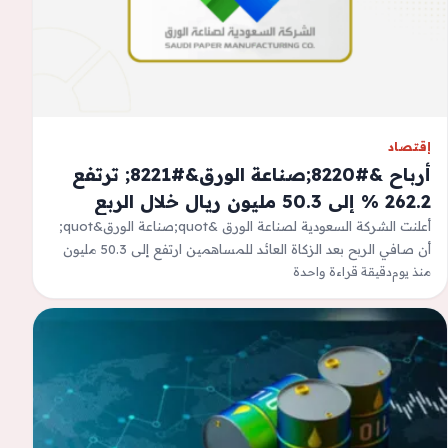
إقتصاد
أرباح &#8220;صناعة الورق&#8221; ترتفع
262.2 % إلى 50.3 مليون ريال خلال الربع
الثاني 2026
أعلنت الشركة السعودية لصناعة الورق &quot;صناعة الورق&quot;
أن صافي الربح بعد الزكاة العائد للمساهمين ارتفع إلى 50.3 مليون
منذ يوم
ريال في الربع الثاني…
دقيقة قراءة واحدة