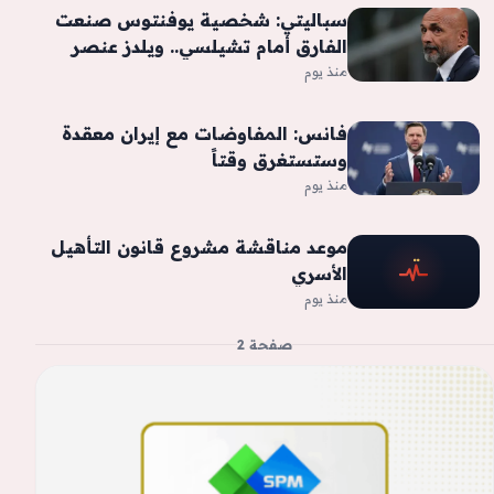
سباليتي: شخصية يوفنتوس صنعت
الفارق أمام تشيلسي.. ويلدز عنصر
أساسي في مشروعنا
منذ يوم
فانس: المفاوضات مع إيران معقدة
وستستغرق وقتاً
منذ يوم
موعد مناقشة مشروع قانون التأهيل
الأسري
منذ يوم
صفحة 2