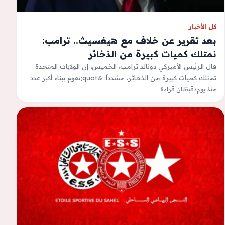
كل الأخبار
بعد تقرير عن خلاف مع هيغسيث.. ترامب:
نمتلك كميات كبيرة من الذخائر
قال الرئيس الأميركي دونالد ترامب، الخميس، إن الولايات المتحدة
تمتلك كميات كبيرة من الذخائر، مشدداً: &quot;نقوم ببناء أكبر عدد
منذ يوم
دقيقتان قراءة
من مصانع الذخائر…