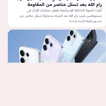
رام الله بعد تسلل عناصر من المقاومة
الفلسطينية
أعلنت الجبهة الداخلية الإسرائيلية تفعيل صفارات الإنذار في
مستوطنتين قرب رام الله بعد اشتباه بمحاولة تسلل عناصر من
منذ يوم
دقيقة قراءة واحدة
المقاومة الفلسطينية.مستوطنون يوسعون بؤرًا…
كل الأخبار
هاتف OPPO Reno16 Pro 5G.. كل ما تحتاج
معرفته عن السعر والمواصفات