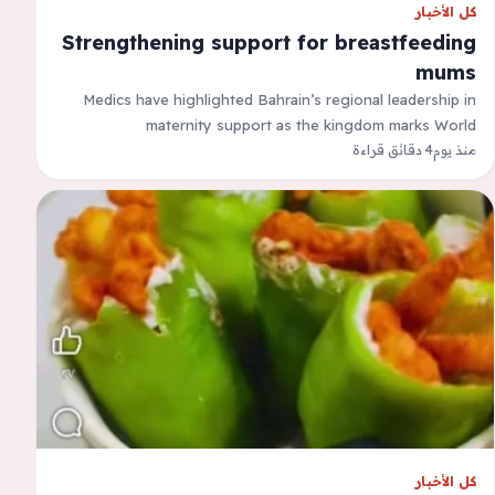
كل الأخبار
Strengthening support for breastfeeding
mums
Medics have highlighted Bahrain’s regional leadership in
maternity support as the kingdom marks World
منذ يوم
4 دقائق قراءة
Breastfeeding Week, pointing to a network of healthcare,…
كل الأخبار