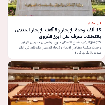
كل الأخبار
15 ألف وحدة للإيجار و5 آلاف للإيجار المنتهي
بالتملك.. تعرف على أبرز الفروق
&lt;p&gt;يشهد قطاع الإسكان طرح برنامجين جديدين لتوفير
وحدات سكنية بنظامي الإيجار والإيجار المنتهي بالتملك، في إطار
منذ يوم
3 دقائق قراءة
تنويع البدائل السكنية أمام المواطنين، مع…