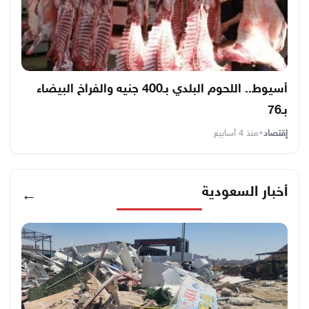
أسيوط.. اللحوم البلدي بـ400 جنيه والفراخ البيضاء
بـ76
إقتصاد
•
منذ 4 أسابيع
أخبار السعودية
←