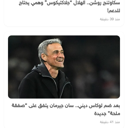
سكاوتنج روشن.. الهلال “جلاكتيكوس” وهمي يحتاج
للدعم!
منذ 39 دقيقة
بعد ضم لوكاس ديني.. سان جيرمان يتفق على “صفقة
ملحة” جديدة
منذ 41 دقيقة