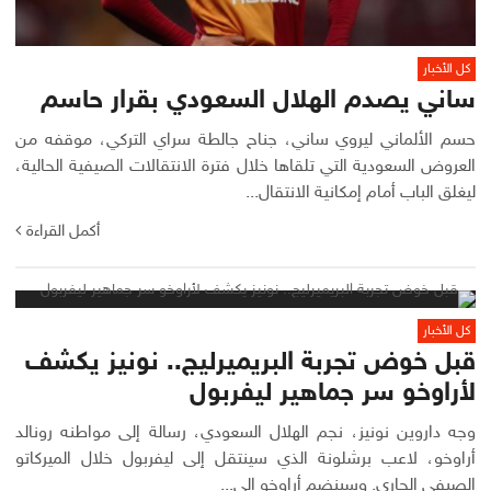
كل الأخبار
ساني يصدم الهلال السعودي بقرار حاسم
حسم الألماني ليروي ساني، جناح جالطة سراي التركي، موقفه من
العروض السعودية التي تلقاها خلال فترة الانتقالات الصيفية الحالية،
ليغلق الباب أمام إمكانية الانتقال...
أكمل القراءة
كل الأخبار
قبل خوض تجربة البريميرليج.. نونيز يكشف
لأراوخو سر جماهير ليفربول
وجه داروين نونيز، نجم الهلال السعودي، رسالة إلى مواطنه رونالد
أراوخو، لاعب برشلونة الذي سينتقل إلى ليفربول خلال الميركاتو
الصيفي الجاري. وسينضم أراوخو إلى...