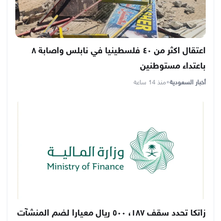
اعتقال اكثر من ٤٠ فلسطينيا في نابلس واصابة ٨
باعتداء مستوطنين
أخبار السعودية
•
منذ 14 ساعة
زاتكا تحدد سقف ١٨٧، ٥٠٠ ريال معيارا لضم المنشآت