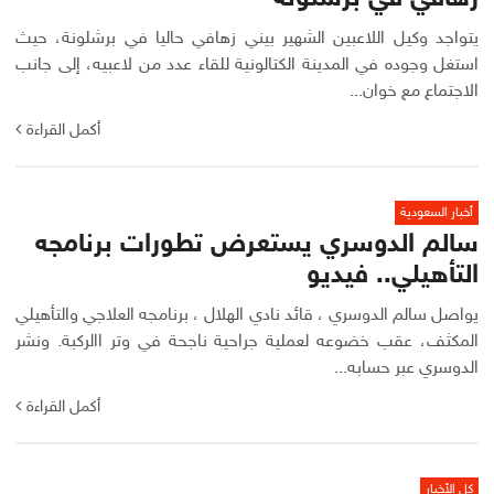
يتواجد وكيل اللاعبين الشهير بيني زهافي حاليا في برشلونة، حيث
استغل وجوده في المدينة الكتالونية للقاء عدد من لاعبيه، إلى جانب
الاجتماع مع خوان...
أكمل القراءة
أخبار السعودية
سالم الدوسري يستعرض تطورات برنامجه
التأهيلي.. فيديو
يواصل سالم الدوسري ، قائد نادي الهلال ، برنامجه العلاجي والتأهيلي
المكثف، عقب خضوعه لعملية جراحية ناجحة في وتر االركبة. ونشر
الدوسري عبر حسابه...
أكمل القراءة
كل الأخبار