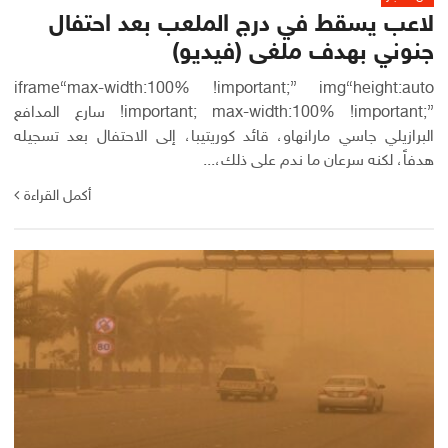
لاعب يسقط في درج الملعب بعد احتفال
جنوني بهدف ملغى (فيديو)
iframe{max-width:100% !important;} img{height:auto
!important; max-width:100% !important;} سارع المدافع
البرازيلي جاسي مارانهاو، قائد كوريتيبا، إلى الاحتفال بعد تسجيله
هدفاً، لكنه سرعان ما ندم على ذلك،...
أكمل القراءة