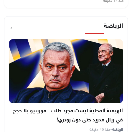
منذ 17 دقيقة
الرياضة
←
الهيمنة المحلية ليست مجرد طلب.. مورينيو بلا حجج
في ريال مدريد حتى دون رودري!
الرياضة
•
منذ 49 دقيقة