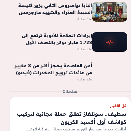
البابا تواضروس الثاني يزور كنيسة
السيدة العذراء والشهيد مارجرجس
والأمير تادرس بالعلمين الجديدة
منذ ساعة
إيرادات الحكمة للأدوية ترتفع إلى
1.728 مليار دولار بالنصف الأول
منذ ساعة
أمن العاصمة يحجز أكثر من 8 ملايير
من عائدات ترويج المخدرات (فيديو)
منذ ساعة
صفحة 2
كل الأخبار
سطيف.. سونلغاز تطلق حملة مجانية لتركيب
كواشف أول أكسيد الكربون
أطلقت مديرية سونلغاز التوزيع سطيف حملة استباقية لتركيب