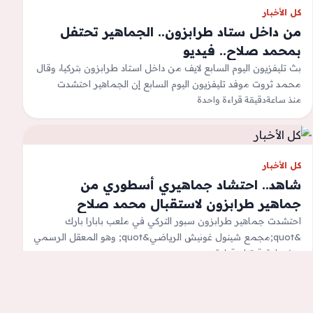
كل الأخبار
من داخل ستاد طرابزون.. الجماهير تحتفل
بمحمد صلاح.. فيديو
بث تليفزيون اليوم السابع لايف من داخل استاد طرابزون بتركيا، وقال
محمد ثروت موفد تليفزيون اليوم السابع إن الجماهير احتشدت
منذ ساعة
بشكل كبير…
دقيقة قراءة واحدة
كل الأخبار
شاهد.. احتشاد جماهيري أسطوري من
جماهير طرابزون لاستقبال محمد صلاح
احتشدت جماهير طرابزون سبور التركي في ملعب بابارا بارك
&quot;مجمع شينول غونيش الرياضي&quot; وهو المعقل الرسمي
منذ ساعة
دقيقتان قراءة
والملعب الأساسي لنادي طرابزون استعدادًا لحفل…