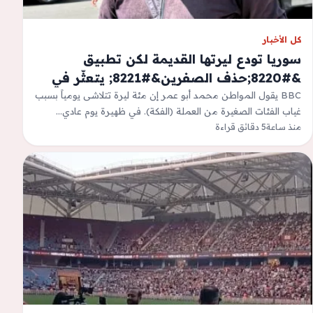
كل الأخبار
سوريا تودع ليرتها القديمة لكن تطبيق
&#8220;حذف الصفرين&#8221; يتعثّر في
الشارع &#8211; شفق نيوز | آخر الأخبار
BBC يقول المواطن محمد أبو عمر إن مئة ليرة تتلاشى يومياً بسبب
غياب الفئات الصغيرة من العملة (الفكة). في ظهيرة يوم عادي…
العاجلة في العراق وكوردستان والعالم
منذ ساعة
5 دقائق قراءة