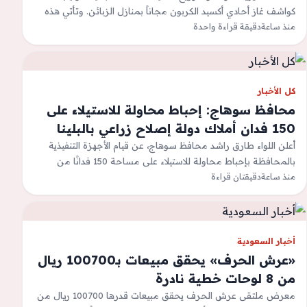
كواشف غاز أحادي أكسيد الكربون مجاناً بمنازل الزبائن. وتأتي هذه
منذ ساعة
دقيقة قراءة واحدة
الحملة تحسباً لموسم الشتاء…
كل الأخبار
محافظ سوهاج: إحباط محاولة للاستيلاء على
150 فدان أملاك دولة إصلاح زراعي بالبلينا
أعلن اللواء طارق راشد محافظ سوهاج، عن قيام الأجهزة التنفيذية
بالمحافظة بإحباط محاولة للاستيلاء على مساحة 150 فدانًا من
منذ ساعة
أراضي أملاك الدولة…
دقيقتان قراءة
أخبار السعودية
«عرش الحرف» يحقق مبيعات بـ100700 ريال
من 8 لوحات خطية نادرة
معرض ملتقى عرش الحرف يحقق مبيعات قدرها 100700 ريال من