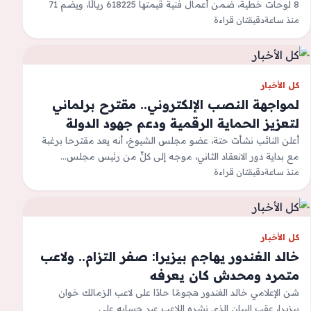
8 لوحات خطية، ضمن أعمال فنية قيمتها 618225 ريالًا، ويضم 71
لوحة…
منذ ساعة
دقيقتان قراءة
كل الأخبار
لمواجهة النصب الإلكتروني.. مقترح برلماني
لتعزيز الحماية الرقمية ودعم جهود الدولة
أعلن النائب نشأت حتة، عضو مجلس الشيوخ، أنه يعد مقترحا برغبة
مع بداية دور الانعقاد الثاني، موجه إلى كلٍّ من رئيس مجلس…
منذ ساعة
دقيقتان قراءة
كل الأخبار
خالد الغندور يهاجم بيزيرا: صفر التزام.. ولاعب
متمرد ومحدش كان يعرفه
شن الإعلامي خالد الغندور هجومًا حادًا على لاعب الزمالك خوان
بيزيرا، عقب البيان الذي نشره اللاعب عبر حسابه على