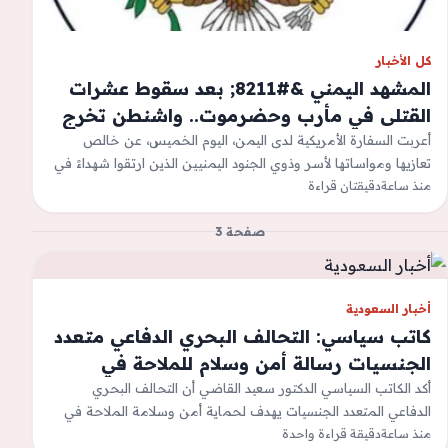
كل الأخبار
المشهد اليمني &#8211; بعد سقوط عشرات
القتلى في مأرب وحضرموت.. واشنطن تخرج
عن صمتها وتُعلّن موقفاً حاسماً
أعربت السفارة الأمريكية لدى اليمن، اليوم الخميس، عن خالص
تعازيها ومواساتها لأسر وذوي الجنود اليمنيين الذين ارتقوا شهداءً في
منذ ساعة
دقيقتان قراءة
هجمات استهدفت مواقع…
صفحة 3
أخبار السعودية
كاتب سياسي: التحالف البحري الدفاعي متعدد
الجنسيات رسالة أمن وسلام للملاحة في
لمضائق المائية
أكد الكاتب السياسي الدكتور سعيد القاضي أن التحالف البحري
الدفاعي المتعدد الجنسيات يهدف لحماية أمن وسلامة الملاحة في
منذ ساعة
دقيقة قراءة واحدة
البحر الأحمر ومضيق باب…