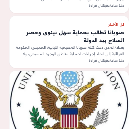
&quot;إنستجرام&quot;، للرد على…
منذ ساعة
دقيقتان قراءة
كل الأخبار
صويانا تطالب بحماية سهل نينوى وحصر
السلاح بيد الدولة
بغداد/المدى دعت كتلة صويانا المسيحية النيابية، الخميس، الحكومة
العراقية إلى اتخاذ إجراءات لحماية مناطق الوجود المسيحي، ولا
منذ ساعة
دقيقتان قراءة
سيما سهل نينوى، ومنع أي…