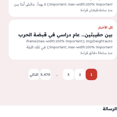
!important; max-width:100% !important;} لا يهدأ.. جالسٌ أَبدًا بين
منذ ساعة
دقيقتان قراءة
آخر نَفَسٍ من أَمس وأَوَّل نُورٍ في الغد.. يحاول القبْض على…
كل الأخبار
بين حقيبتَين… عام دراسي في قبضة الحرب
iframe{max-width:100% !important;} img{height:auto
!important; max-width:100% !important;} في تلك الليلة
منذ ساعة
3 دقائق قراءة
الرمضانية، غادرنا النبطية على عجل هرباً من الحرب. وما إن وصلنا
إلى صيدا…
1
2
3
…
5٬470
التالي
الرسالة