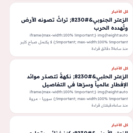
كل الأخبار
الزعتر الجنوبي&#8230; تراثٌ تصونه الأرض
وتُهدده الحرب
iframe{max-width:100% !important;} img{height:auto
!important; max-width:100% !important;} لا يكتمل صباح كثير
منذ ساعة
3 دقائق قراءة
من اللبنانيين من دون منقوشة الزعتر، ولا تخلو معظم البيوت من
&quot;صحن…
كل الأخبار
الزعتر الحلبي&#8230; نكهةٌ تتصدّر موائد
الإفطار عالمياً وسرّها في التفاصيل
iframe{max-width:100% !important;} img{height:auto
!important; max-width:100% !important;} سوريا - مروة
منذ ساعة
دقيقتان قراءة
البرغش&nbsp;لا يزال الزعتر الحلبي الأصيل يحتفظ بمكانته كواحد
من أبرز الموروثات الغذائية التي…
كل الأخبار