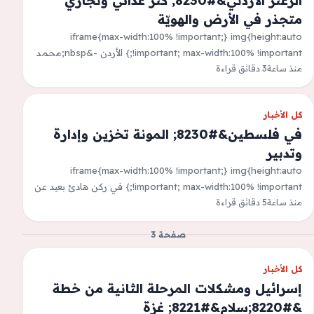
الزعتر الأردني&#8230; كنز غذائي وتجاري
متجذر في الأرض والهويّة
iframe{max-width:100% !important;} img{height:auto
!important; max-width:100% !important;} الأردن -&nbsp;محمد
منذ ساعة
3 دقائق قراءة
الرنتيسي&nbsp;يعدّ الزعترمن أبرز النباتات العطرية والطبية
المرتبطة بالبيئة الأردنية، ويشكل جزءاً أصيلاً من الموروث…
كل الأخبار
في فلسطين&#8230; المونة تخزين وإدارة
وتدبير
iframe{max-width:100% !important;} img{height:auto
!important; max-width:100% !important;} في ركن هادئ بعيد عن
منذ ساعة
5 دقائق قراءة
أشعة الشمس، &nbsp;كانت جدتي نهيل تخزّن مونة البيت لعام
كامل، &nbsp;التي…
صفحة 3
كل الأخبار
إسرائيل ومشكلات المرحلة الثانية من خطة
&#8220;سلام&#8221; غزة