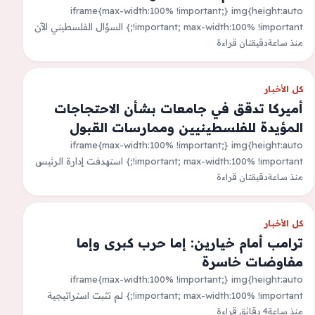
iframe{max-width:100% !important;} img{height:auto
!important; max-width:100% !important;} السؤال الفلسطيني الآن
منذ ساعة
دقيقتان قراءة
بات يتركّز على إمكان، أو طريقة، إنفاذ المرحلة الثانية من خطة
&quot;السلام&quot; في…
كل الأخبار
أميركا تدقق في جامعات بشأن الاحتجاجات
المؤيدة للفلسطينيين وممارسات القبول
iframe{max-width:100% !important;} img{height:auto
!important; max-width:100% !important;} استهدفت إدارة الرئيس
منذ ساعة
دقيقتان قراءة
الأميركي دونالد ترامب الخميس المزيد من الجامعات بسبب قضايا
مثل العرق والتنوع في…
كل الأخبار
ترامب أمام خيارين: إما حرب كبرى وإما
مفاوضات خاسرة
iframe{max-width:100% !important;} img{height:auto
!important; max-width:100% !important;} لم تثبت استراتيجية
منذ ساعة
4 دقائق قراءة
دونالد ترامب في الحرب على إيران نجاحها، فالرئيس الأميركي فشل