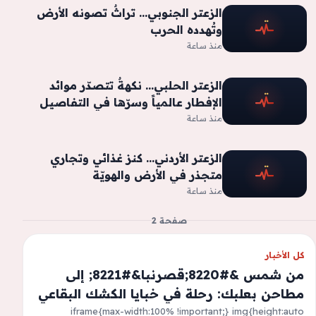
الزعتر الجنوبي… تراثٌ تصونه الأرض
وتُهدده الحرب
منذ ساعة
الزعتر الحلبي… نكهةٌ تتصدّر موائد
الإفطار عالمياً وسرّها في التفاصيل
منذ ساعة
الزعتر الأردني… كنز غذائي وتجاري
متجذر في الأرض والهويّة
منذ ساعة
صفحة 2
كل الأخبار
من شمس &#8220;قصرنبا&#8221; إلى
مطاحن بعلبك: رحلة في خبايا الكشك البقاعي
iframe{max-width:100% !important;} img{height:auto