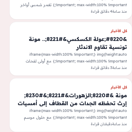
!important; max-width:100% !important;} تغمر شمس أواخر
منذ ساعة
4 دقائق قراءة
الصيف أسطح البقاع، لتبدأ معها حكاية لا يرويها التقويم، بل تُدرك
بالرائحة. رائحة…
كل الأخبار
&#8220;عولة الكسكسي&#8221;.. مونة
تونسية تقاوم الاندثار
iframe{max-width:100% !important;} img{height:auto
!important; max-width:100% !important;} مع أولى لفحات
منذ ساعة
3 دقائق قراءة
الصيف، تبدأ ربات البيوت في تونس الاستعداد لمونة الشتاء. وفي أزقة
المدن العتيقة…
كل الأخبار
مونة &#8220;الزهورات&#8221;&#8230;
إرث تحفظه الجدات من القطاف إلى أمسيات
الشّتاء
iframe{max-width:100% !important;} img{height:auto
!important; max-width:100% !important;} مع حلول موسم
منذ ساعة
دقيقتان قراءة
المونة اللبنانية، تتجه الأنظار عادةً إلى الكشك والمكدوس والمربيات،
لكنّ ثمة وجهاً آخر…