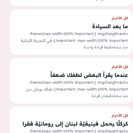
حتى الآن في…
كل الأخبار
ما بعد السيادة
iframe{max-width:100% !important;} img{height:auto
!important; max-width:100% !important;} في التجربة اللبنانية
منذ ساعة
دقيقة قراءة واحدة
يتبيّن أن الأحزاب القائمة وُجدت لتحقيق غايات
&quot;نضالية&quot; محدّدة ولكنها غالبًا ترفض ربط…
كل الأخبار
عندما يقرأ البعض لطفكَ ضعفاً
iframe{max-width:100% !important;} img{height:auto
!important; max-width:100% !important;} هناك نوعان من
منذ ساعة
دقيقتان قراءة
الّلطف. أحدُهم يكون لطيفاً معك لأنّه ضعيف، وآخر يكون لطيفاً لأنّه
قوي. في…
كل الأخبار
كركلَّا يحمل فينيقيَّة لبنان إِلى رومانيَّة فقرا
iframe{max-width:100% !important;} img{height:auto