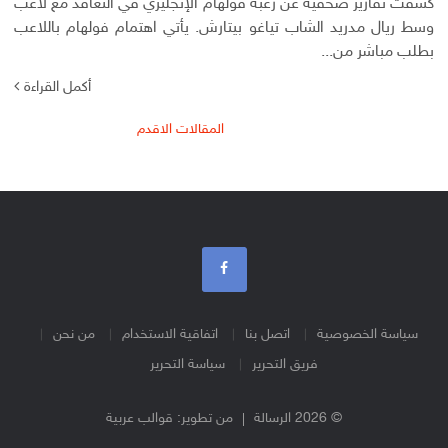
كشفت تقارير صحفية عن رغبة فولهام الإنجليزي في التعاقد مع لاعب
وسط ريال مدريد الشاب تياغو بيتارش. يأتي اهتمام فولهام باللاعب
بطلب مباشر من...
أكمل القراءة
تصفّح
المقالات الاقدم
المقالات
سياسة الخصوصية
اتصل بنا
اتفاقية الاستخدام
من نحن
فريق التحرير
سياسة التحرير
© 2026 الرسالة
من تطوير:
قوالب عربية