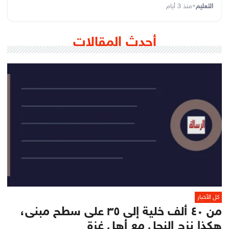
التعليم
•
منذ 3 أيام
أحدث المقالات
كل الأخبار
من ٤٠ ألف خلية إلى ٣٥ على سطح مبنى،
هكذا نزح النحل مع أهل غزة