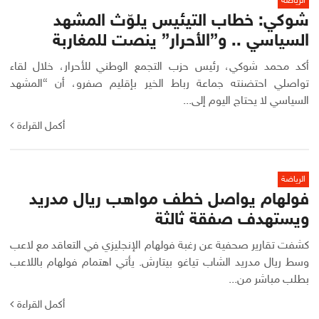
الرياضة
شوكي: خطاب التيئيس يلوّث المشهد
السياسي .. و”الأحرار” ينصت للمغاربة
أكد محمد شوكي، رئيس حزب التجمع الوطني للأحرار، خلال لقاء
تواصلي احتضنته جماعة رباط الخير بإقليم صفرو، أن “المشهد
السياسي لا يحتاج اليوم إلى...
أكمل القراءة
الرياضة
فولهام يواصل خطف مواهب ريال مدريد
ويستهدف صفقة ثالثة
كشفت تقارير صحفية عن رغبة فولهام الإنجليزي في التعاقد مع لاعب
وسط ريال مدريد الشاب تياغو بيتارش. يأتي اهتمام فولهام باللاعب
بطلب مباشر من...
أكمل القراءة