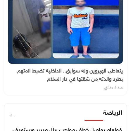
يتعاطى الهيروين وله سوابق.. الداخلية تضبط المتهم
بطرد والدته من شقتها في دار السلام
منذ 4 دقائق
الرياضة
←
فولهام يواصل خطف مواهب ريال مدريد ويستهدف