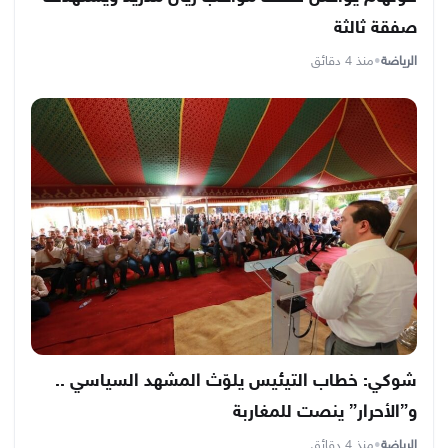
صفقة ثالثة
الرياضة
•
منذ 4 دقائق
شوكي: خطاب التيئيس يلوّث المشهد السياسي ..
و”الأحرار” ينصت للمغاربة
الرياضة
•
منذ 4 دقائق