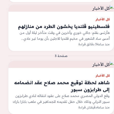
كل الأخبار
فلسطينيو قلنديا يخشون الطرد من منازلهم
هآرتس بقلم: جاكي خوري وآخرين في وقت متأخر ليلة أول من
أمس ساد الشعور في مخيم قلنديا للاجئين بأن يوما غير عادي…
منذ ساعة
3 دقائق قراءة
صفحة 3
كل الأخبار
شاهد لحظة توقيع محمد صلاح عقد انضمامه
إلى طرابزون سبور
وقع الدولي المصري محمد صلاح على عقود انتقاله لنادي طرابزون
سبور التركي وذلك خلال حفل تقديمه للجماهير في ملعب بابارا بارك
&quot;مجمع…
منذ ساعة
دقيقتان قراءة