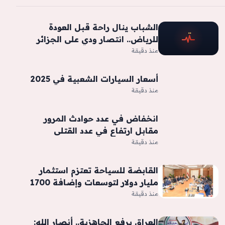
الشباب ينال راحة قبل العودة
للرياض.. انتصار ودي على الجزائر
منذ دقيقة
أسعار السيارات الشعبية في 2025
منذ دقيقة
انخفاض في عدد حوادث المرور
مقابل ارتفاع في عدد القتلى
منذ دقيقة
القابضة للسياحة تعتزم استثمار
مليار دولار لتوسعات وإضافة 1700
غرفة فندقية جديدة -جريدة المال
منذ دقيقة
العراق يرفع الجاهزية.. أنصار الله: