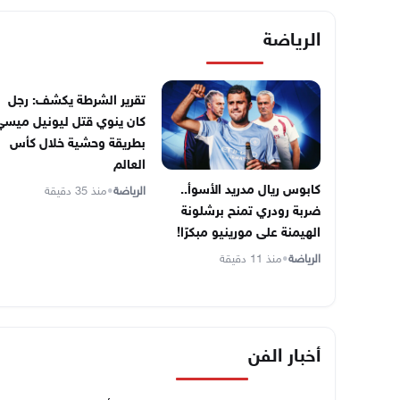
الرياضة
تقرير الشرطة يكشف: رجل
كان ينوي قتل ليونيل ميسي
بطريقة وحشية خلال كأس
العالم
كابوس ريال مدريد الأسوأ..
الرياضة
•
منذ 35 دقيقة
ضربة رودري تمنح برشلونة
الهيمنة على مورينيو مبكرًا!
الرياضة
•
منذ 11 دقيقة
أخبار الفن