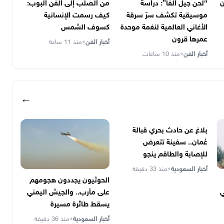
ن
“لحن جيل ألفا”: دراسة
من الصلب إلى الفن البوب:
موسيقية تكشف سرّ سرقة
كيف رسمت الإنسانية
الأغاني العالمية لنغمة موحدة
كسوف الشمس
عمرها قرون
أخبار الفن
•
منذ 11 ساعة
أخبار الفن
•
منذ 10 ساعات
←
بلاغ عن حادث بحري قبالة
عُمان.. سفينة تتعرض
للإصابة والطاقم ينجو
أخبار السعودية
•
منذ 33 دقيقة
الحوثيون يجددون هجومهم
ي
على مأرب.. والجيش اليمني
يسقط طائرة مسيرة
أخبار السعودية
•
منذ 36 دقيقة