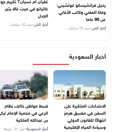
غفران أم نسيان؟ تكريم جو
رحيل فرانشيسكو غوتشيني:
غاليانو في ميت غالا يثير
وفاة المغني وكاتب الأغاني
الجدل
عن 86 عاما
أخبار الفن
•
منذ 10 ساعات
أخبار الفن
•
منذ 10 ساعات
أخبار السعودية
الاعتداءات المتكررة على
ضبط مواطن خالف نظام
السفن في مضيق هرمز
الرعي في محمية الإمام ترك
انتهاكًا للقانون الدولي
بن عبدالله الملكية
وسيادة المياه الإقليمية
أخبار السعودية
•
منذ 31 دقيقة