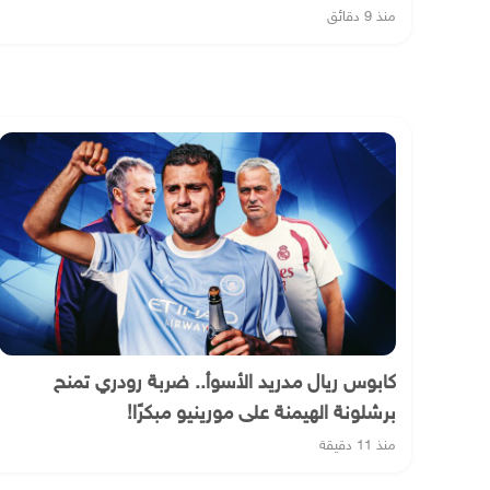
منذ 9 دقائق
كابوس ريال مدريد الأسوأ.. ضربة رودري تمنح
برشلونة الهيمنة على مورينيو مبكرًا!
منذ 11 دقيقة