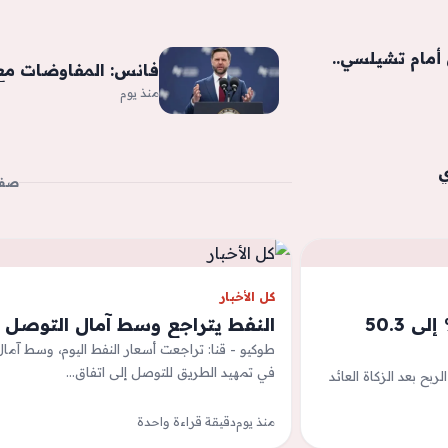
مام تشيلسي..
فانس: المفاوضات مع 
منذ يوم
ي
صفح
كل الأخبار
أرباح &#8220;صناعة الورق&#8221; ترتفع 262.2 % إلى 50.3
النفط يتراجع وسط آمال التوصل لا
طوكيو - قنا: تراجعت أسعار النفط اليوم، وسط آما
في تمهيد الطريق للتوصل إلى اتفاق…
رق &quot;صناعة الورق&quot; أن صافي الربح بعد الزكاة العائد
منذ يوم
دقيقة قراءة واحدة