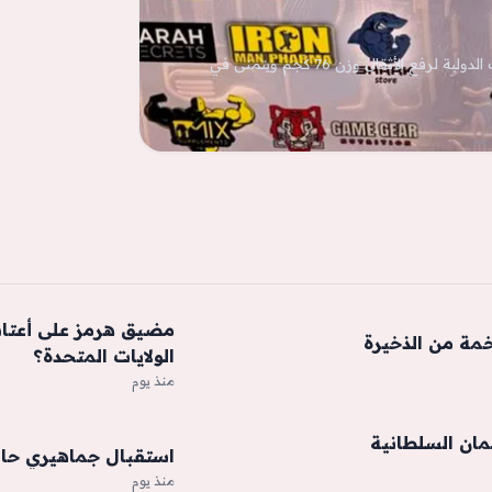
مصطفى أيمن خليل ينجح في حصد الميدالية البرونزية ببطولة مستر إيجيبت الدولية لرفع الأثقال وزن 76 كجم ويتمنى في
مضيق هرمز على أعتاب
خمة من الذخيرة
الولايات المتحدة؟
منذ يوم
ُمان السلطانية
استقبال جماهيري حا
منذ يوم