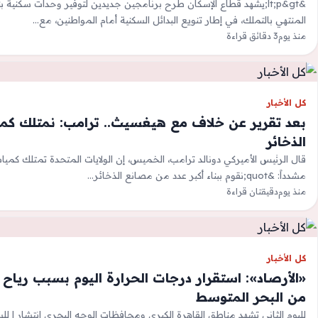
&lt;p&gt;يشهد قطاع الإسكان طرح برنامجين جديدين لتوفير وحدات سكنية بن
المنتهي بالتملك، في إطار تنويع البدائل السكنية أمام المواطنين، مع…
منذ يوم
3 دقائق قراءة
كل الأخبار
بعد تقرير عن خلاف مع هيغسيث.. ترامب: نمتلك كم
الذخائر
قال الرئيس الأميركي دونالد ترامب، الخميس، إن الولايات المتحدة تمتلك كميات
مشدداً: &quot;نقوم ببناء أكبر عدد من مصانع الذخائر…
منذ يوم
دقيقتان قراءة
كل الأخبار
«الأرصاد»: استقرار درجات الحرارة اليوم بسبب رياح 
من البحر المتوسط
لليوم الثاني تشهد مناطق القاهرة الكبرى ومحافظات الوجه البحري انتشار ا 