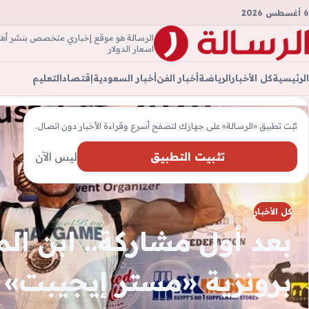
6 أغسطس 2026
الرسالة هو موقع إخباري متخصص بنشر أهم ال
الرسال
اسعار الدولار
الرئيسية
كل الأخبار
الرياضة
أخبار الفن
أخبار السعودية
إقتصاد
التعليم
ثبّت تطبيق «الرسالة» على جهازك لتصفح أسرع وقراءة الأخبار دون اتصال.
تثبيت التطبيق
ليس الآن
كل الأخبار
بعد أول مشاركة.. ابن ال
برونزية «مستر إيجيبت»