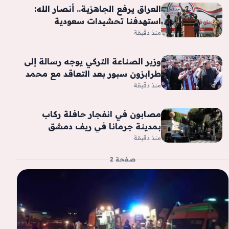
العراق يرفع الجاهزية.. أنصار الله:
استهدفنا تحشيدات سعودية
بصواريخ ومسيّرات
منذ دقيقة
وزير الصناعة التركي يوجه رسالة إلى
طرابزون سبور بعد التعاقد مع محمد
صلاح «فيديو»
منذ دقيقة
مصابون في انفجار حافلة ركاب
بمدينة جرمانا في ريف دمشق
منذ دقيقة
صفحة 2