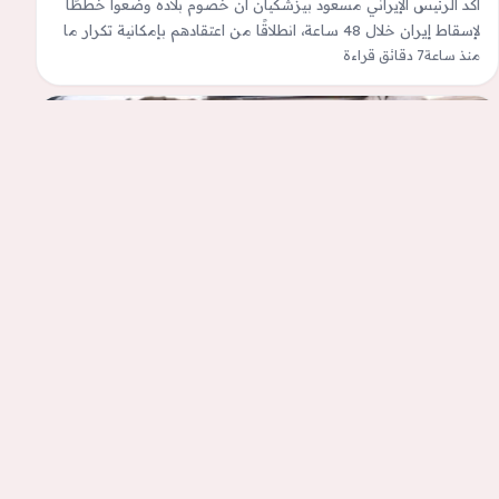
أكد الرئيس الإيراني مسعود بيزشكيان أن خصوم بلاده وضعوا خططًا
لإسقاط إيران خلال 48 ساعة، انطلاقًا من اعتقادهم بإمكانية تكرار ما
حدث…
منذ ساعة
7 دقائق قراءة
كل الأخبار
Kairouan : quatre morts dans un accident
de la route
Lire plus tardQuatre personnes ont perdu la vie, ce jeudi 7