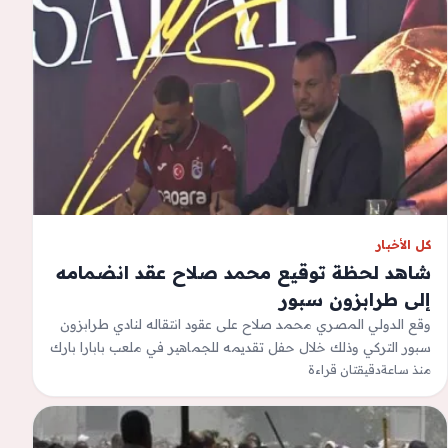
كل الأخبار
شاهد لحظة توقيع محمد صلاح عقد انضمامه
إلى طرابزون سبور
وقع الدولي المصري محمد صلاح على عقود انتقاله لنادي طرابزون
سبور التركي وذلك خلال حفل تقديمه للجماهير في ملعب بابارا بارك
&quot;مجمع…
منذ ساعة
دقيقتان قراءة