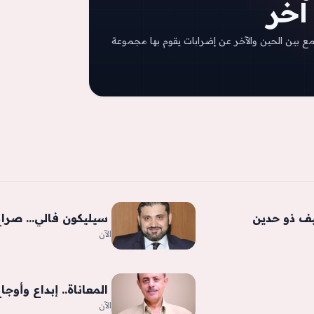
آخر
سمع بين الحين والآخر عن إضرابات يقوم بها مجموعة
يف ذو حدين
‫ سيليكون فالي… صراع
الآن
‫ المعاناة.. إبداع وأوجاع
الآن