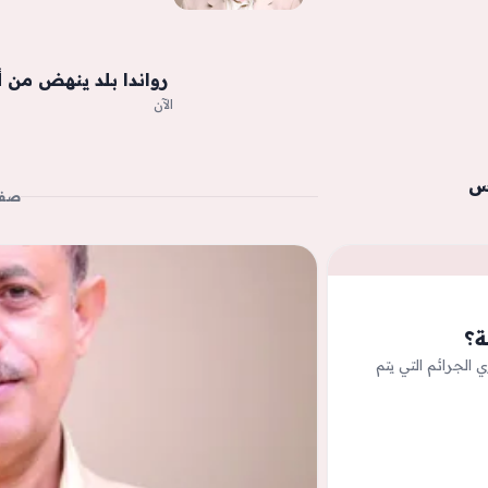
‫ رواندا بلد ينهض من أ
الآن
وس
صفح
ة؟
 الجرائم التي يتم