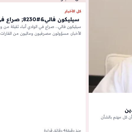
كل الأخبار
‫ سيليكون فالي&#8230; صراع في الوادي
سيليكون فالي... صراع في الوادي أنباء ثقيلة من ور
الأخبار، مسؤولون مصرفيون وماليون من القارات 
ين
أن كل مهتم بالشأن
منذ دقيقة
4 دقائق قراءة