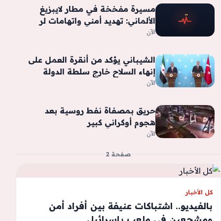
مسيرة مفخخة في مطار لايبزيغ
الألماني: تهديد أمني واتهامات لر
الآن
الشيباني يؤكد من أنقرة العمل على
إنهاء السلاح خارج سلطة الدولة
الآن
حريق بمصفاة نفط روسية بعد
هجوم أوكراني كبير
الآن
صفحة 2
كل الأخبار
بالفيديو.. اشتباكات عنيفة بين أفراد أمن
ومشجعين في ملعب بإسرائيل‬