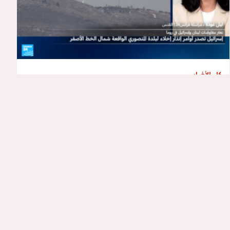
كل الأخبار
نتنياهو وكاتس يبحثان التطورات في جنوب
لبنان
أعلن الجيش الإسرائيلي الخميس مقتل جنديين في جنوب لبنان، في
أول خسائر يتكبدها منذ أكثر من شهر في مواجهاته مع حزب الله…
منذ ساعة
دقيقة قراءة واحدة
كل الأخبار
ترمب ينفي نقص الذخائر الأمريكية وتوتر مع
هيغسيث
الرئيس الأمريكي دونالد ترمب يرفض تقارير نقص الذخائر ويؤكد بناء
منشآت دفاعية ضخمة، وسط أنباء عن خلافات مع وزير الدفاع بيت