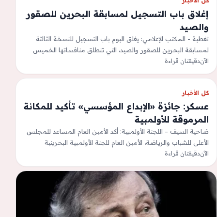
كل الأخبار
إغلاق باب التسجيل لمسابقة البحرين للصقور
والصيد
تغطية - المكتب الإعلامي: يغلق اليوم باب التسجيل للنسخة الثالثة
لمسابقة البحرين للصقور والصيد، التي تنطلق منافساتها الخميس
الآن
دقيقتان قراءة
القادم، برعاية سمو الشيخ…
كل الأخبار
عسكر: جائزة «الإبداع المؤسسي» تأكيد للمكانة
المرموقة للأولمبية
ضاحية السيف – اللجنة الأولمبية: أكد الأمين العام المساعد للمجلس
الأعلى للشباب والرياضة، الأمين العام للجنة الأولمبية البحرينية
الآن
دقيقتان قراءة
عبدالرحمن صادق عسكر أن…