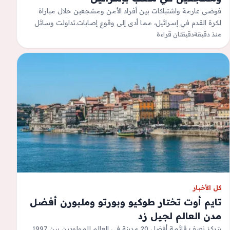
فوضى عارمة واشتباكات بين أفراد الأمن ومشجعين خلال مباراة
لكرة القدم في إسرائيل، مما أدى إلى وقوع إصابات.تداولت وسائل
منذ دقيقة
دقيقتان قراءة
إعلام إسرائيلية مقاطع…
كل الأخبار
تايم أوت تختار طوكيو وبورتو وملبورن أفضل
مدن العالم لجيل زد
يتركز نصف قائمة أفضل 20 مدينة في العالم للمولودين بين 1997