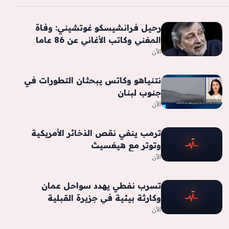
رحيل فرانشيسكو غوتشيني: وفاة
المغني وكاتب الأغاني عن 86 عاما
الآن
نتنياهو وكاتس يبحثان التطورات في
جنوب لبنان
الآن
ترمب ينفي نقص الذخائر الأمريكية
وتوتر مع هيغسيث
الآن
تسرب نفطي يهدد سواحل عمان
وكارثة بيئية في جزيرة القبلية
الآن