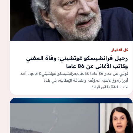
كل الأخبار
رحيل فرانشيسكو غوتشيني: وفاة المغني
وكاتب الأغاني عن 86 عاما
توفي عن عمر 86 عاما &quot;فرانشيسكو غوتشيني&quot;, أحد
أبرز رموز الأغنية المؤلَّفة والثقافة الإيطالية، في بلدة
&quot;بافانا&quot;. وستقام جنازة خاصة يتبعها في…
منذ ساعة
3 دقائق قراءة