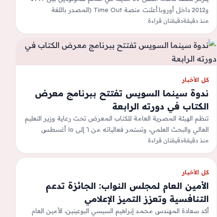
و2012 داخل أوروبا.أعلنت منصة Time Out (المصدر باللغة
منذ دقيقة
الإنجليزية) مؤخرا عن…
دقيقتان قراءة
كل الأخبار
ندوة سينما السويس تفتتح ببرنامج معرض
الكتاب في دورته الرابعة
تنظم الهيئة المصرية العامة للكتاب المعرض تحت رعاية وزير التعليم
العالي والبحث العلمي، وتستمر فعالياته من ٦ إلى ١٥ أغسطس
منذ دقيقة
الجاري، بمشاركة…
دقيقتان قراءة
كل الأخبار
الأمين العام لمجلس النواب: الجائزة تدعم
التنافسية وتعزز التميز الإعلامي
أكد سعادة المهندس محمد إبراهيم السيسي البوعينين، الأمين العام