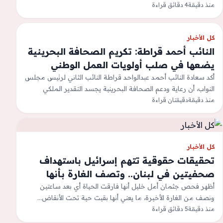
منذ دقيقة
4 دقائق قراءة
مفاوضات هرمز وبيانات الوظائف الأمريكية…
كل الأخبار
النائب أحمد قراطة: تكريم الصحافة البحرينية
يضعها في صلب أولويات العمل الوطني
أكد سعادة النائب أحمد عبدالواحد قراطة النائب الثاني لرئيس مجلس
النواب، أن رعاية ودعم الصحافة البحرينية يجسد التقدير الملكي
منذ دقيقة
السامي من حضرة…
دقيقتان قراءة
كل الأخبار
تحقيقات حقوقية تتهم إسرائيل باستهداف
صحفيتين في لبنان.. وتصف الغارة بأنها
جريمة حرب
أظهر فحص جثمان أمل خليل أنها فارقت الحياة أي بعد ساعتين
ونصف من الغارة الأخيرة، ما يعني أنها بقيت حية تحت الأنقاض…
منذ دقيقة
5 دقائق قراءة