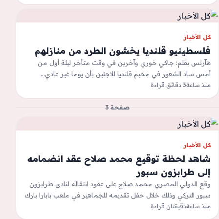
كل الأخبار
فلسطينيو قلنديا يخشون الطرد من منازلهم
هآرتس بقلم: جاكي خوري وآخرين في وقت متأخر ليلة أول من
أمس ساد الشعور في مخيم قلنديا للاجئين بأن يوما غير عادي…
منذ ساعة
3 دقائق قراءة
صفحة 3
كل الأخبار
شاهد لحظة توقيع محمد صلاح عقد انضمامه
إلى طرابزون سبور
وقع الدولي المصري محمد صلاح على عقود انتقاله لنادي طرابزون
سبور التركي وذلك خلال حفل تقديمه للجماهير في ملعب بابارا بارك
&quot;مجمع…
منذ ساعة
دقيقتان قراءة