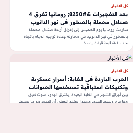
كل الأخبار
بعد التفجيرات &#8230; رومانيا تغرق 4
صنادل محملة بالصخور في نهر الدانوب
سارعت رومانيا يوم الخميس إلى إغراق أربعة صنادل محملة
بالصخور في نهر الدانوب، في محاولة لإعادة توجيه المياه باتجاه
منذ ساعة
مجرى النهر نحو…
دقيقة قراءة واحدة
كل الأخبار
الحرب الباردة في الغابة: أسرار عسكرية
وتكتيكات استباقية تستخدمها الحيوانات
لتجنب الدماء
بين أوراق الشجر في الغابة البعيدة، يخترق الهدوءَ صوت نعيق
مفاجئ، ويسود الهدوء مجددا. يعتقد البعض أن الهدوء هو ما يسيطر
على…
منذ ساعة
5 دقائق قراءة
1
2
3
…
4٬589
التالي