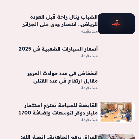
الشباب ينال راحة قبل العودة
للرياض.. انتصار ودي على الجزائر
منذ دقيقة
أسعار السيارات الشعبية في 2025
منذ دقيقة
انخفاض في عدد حوادث المرور
مقابل ارتفاع في عدد القتلى
منذ دقيقة
القابضة للسياحة تعتزم استثمار
مليار دولار لتوسعات وإضافة 1700
غرفة فندقية جديدة -جريدة المال
منذ دقيقة
العراق يرفع الجاهزية.. أنصار الله: