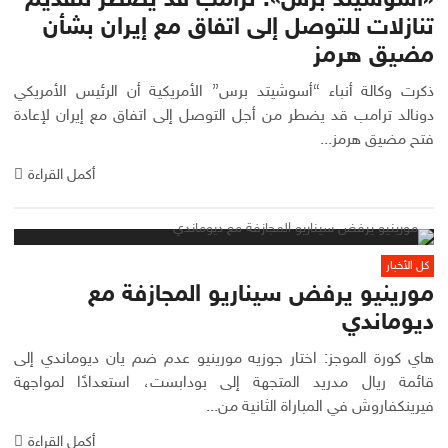
«أسوشيتد برس»: ترامب قد يضطر لتقديم
تنازلات للتوصل إلى اتفاق مع إيران بشأن
مضيق هرمز
ذكرت وكالة أنباء “أسوشيتد برس” الأمريكية أن الرئيس الأمريكي
دونالد ترامب قد يضطر من أجل التوصل إلى اتفاق مع إيران لإعادة
فتح مضيق هرمز...
أكمل القراءة
كل الأخبار
مورينيو يرفض سيناريو المجازفة مع
ديوماندي
هاي كورة الموجز: اختار جوزيه مورينيو عدم ضم يان ديوماندي إلى
قائمة ريال مدريد المتجهة إلى بودابست، استعدادًا لمواجهة
فيرينكفاروش في المباراة الثانية من...
أكمل القراءة