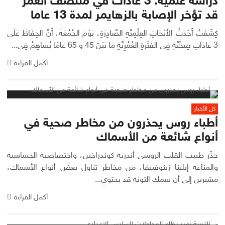
دراسة علمية: 3 عادات في منتصف العمر
قد تؤخر الإصابة بالزهايمر لمدة 13 عاما
كِشَفَتْ أَحْدَثُ الأَبْحَاثِ العِلْمِيَّةِ الصَّادِرَةِ، يَوْمَ الجُمُعَةَ، أَنَّ الحِفَاظَ عَلَى
3 عَادَاتٍ صِحِّيَّةٍ فِي الفَتْرَةِ العُمُرِيَّةِ مَا بَيْنَ 45 وَ 65 عَامًا يُسَاهِمُ فِي...
أكمل القراءة
كل الأخبار
أطباء روس يحذرون من مخاطر صحية في
أنواع شائعة من الأسماك
حذّر طبيب القلب الروسي أندريه كوندراخين، واختصاصية الحساسية
والمناعة إيلينا زينوفييفا، من مخاطر تناول بعض أنواع الأسماك،
مشيرين إلى أن سمك التونة قد يحتوي...
أكمل القراءة