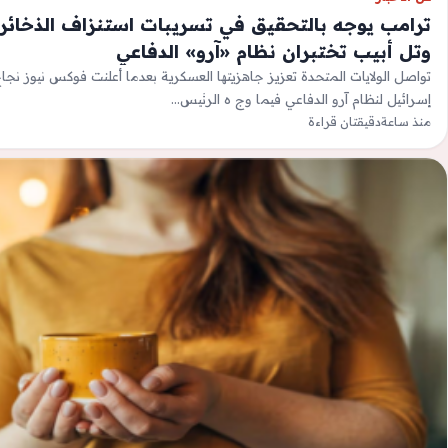
ترامب يوجه بالتحقيق في تسريبات استنزاف الذخائر
وتل أبيب تختبران نظام «آرو» الدفاعي
تواصل الولايات المتحدة تعزيز جاهزيتها العسكرية بعدما أعلنت فوكس نيوز نج
إسرائيل لنظام آرو الدفاعي فيما وج ه الرئيس…
منذ ساعة
دقيقتان قراءة