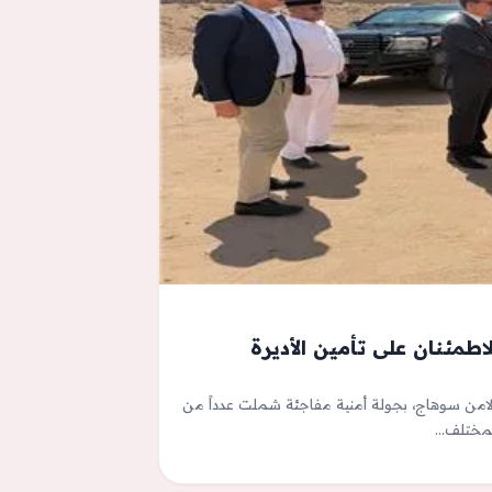
طمئنان على تأمين الأديرة
ة لامن سوهاج، بجولة أمنية مفاجئة شملت عدداً من
 بمختلف…