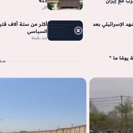
رب مع إيران
413
الآن
هد الإسرائيلي بعد
أكثر من ستة آلاف قتيل
السياسي
منذ دقيقة
 يومًا ما “
صفح