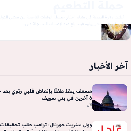
حملة التطعيم
المرض في أواخر يوليو، فيما بلغ عدد الإصابات المسجلة على…
الآن
آخر الأخبار
مسعف ينقذ طفلًا بإنعاش قلبي رئوي بعد 
6 آخرين في بني سويف
الآن
وول ستريت جورنال: ترامب طلب تحقيقات 