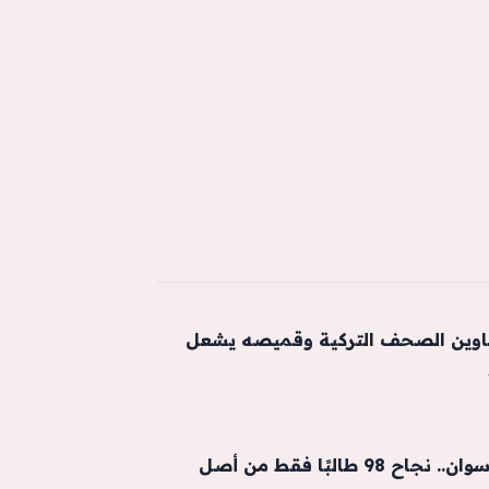
اوين الصحف التركية وقميصه يشعل
صدمة في كلية طب أسوان.. نجاح 98 طالبًا فقط من أصل