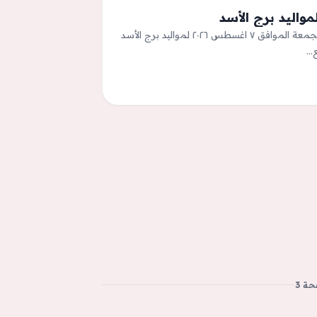
واليد برج الأسد
نقدم لكم في ابسطور التالية توقعاتةحظك اليوم الجمعة الموافق ٧ اغسطس ٢٠٢٦ لمواليد برج الأسد
ع…
ة 3