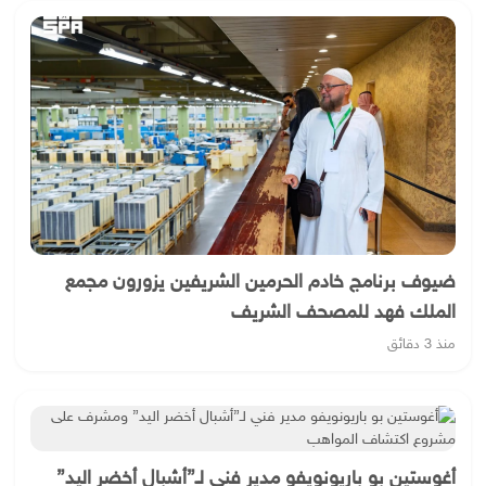
ضيوف برنامج خادم الحرمين الشريفين يزورون مجمع
الملك فهد للمصحف الشريف
منذ 3 دقائق
أغوستين بو باريونويفو مدير فني لـ”أشبال أخضر اليد”