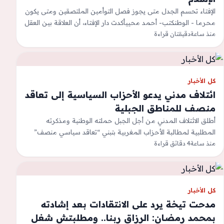
الإفتاء تحسم الجدل متى يجوز فصل التوأمين الملتصقين ومتى يكون
محرما - الوطنكتب- أحمد محييأكدت دار الإفتاء، أن العلاقة بين العقل
والنقل…
منذ ساعة
دقيقتان قراءة
كل الأخبار
ائتلاف مدني يدعو الأحزاب السياسية إلى تعاقد
منصف للمناطق الجبلية
أطلق الائتلاف المدني من أجل الجبل حملته الوطنية ومذكرته
المطلبية لمطالبة الأحزاب المغربية بتبني “تعاقد سياسي منصف”
منذ ساعة
4 دقائق قراءة
للمناطق الجبلية، متوجها بها إلى…
كل الأخبار
مدحت تيخة يرد على الانتقادات بعد إشادته
بمحمد رمضان: الرزاق ربنا.. ومطلبتش شغل