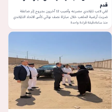
قدم
لقي لاعب تايلاندي مصرعه وأصيب 12 آخرون بجروح إثر صاعقة
ضربت أرضية الملعب خلال مباراة نصف نهائي كأس الاتحاد التايلاندي
منذ ساعة
دقيقة قراءة واحدة
بمحافظة ناراثيوات.وتوفي…