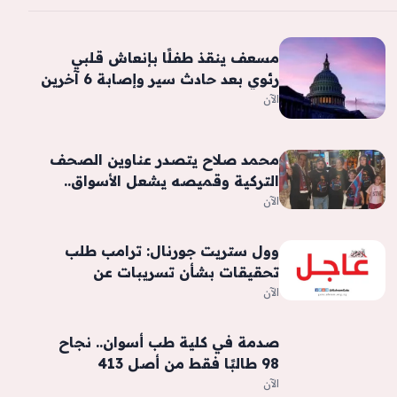
مسعف ينقذ طفلًا بإنعاش قلبي
رئوي بعد حادث سير وإصابة 6 آخرين
في بني سويف
الآن
محمد صلاح يتصدر عناوين الصحف
التركية وقميصه يشعل الأسواق..
فيديو وصور
الآن
وول ستريت جورنال: ترامب طلب
تحقيقات بشأن تسريبات عن
استنزاف مخزون الذخيرة المرتبطة
الآن
بالحرب مع إيران
صدمة في كلية طب أسوان.. نجاح
98 طالبًا فقط من أصل 413
الآن