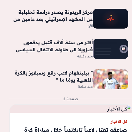
مركز الزيتونة يصدر دراسة تحليلية
عن المشهد الإسرائيلي بعد عامين من
العدوان
الآن
أكثر من ستة آلاف قتيل يدفعون
فنزويلا الى طاولة الانتقال السياسي
منذ دقيقة
” بيلينغهام لاعب رائع وسيفوز بالكرة
الذهبية يومًا ما “
منذ ساعة
صفحة 2
كل الأخبار
صاعقة تقتل لاعباً تايلاندياً خلال مباراة كرة