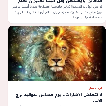
الذخائر.. وواشنطن وتل أبيب تختبران نظام
«آرو» الدفاعي
تواصل الولايات المتحدة تعزيز جاهزيتها العسكرية بعدما أعلنت فوكس
نيوز نجاح اختبار مشترك مع إسرائيل لنظام آرو الدفاعي فيما وج ه
الرئيس…
منذ ساعة
دقيقتان قراءة
كل الأخبار
لا تتجاهل الإشارات.. يوم حساس لمواليد برج
الأسد