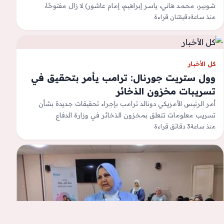
شوبير، محمد هاني، ياسر إبراهيم، إمام عاشور) لا زال مفتوحًا،
منذ ساعة
واللاعبين لم…
دقيقتان قراءة
كل الأخبار
وول ستريت جورنال: ترامب يأمر بتحقيق في
تسريبات مخزون الذخائر
أمر الرئيس الأمريكي دونالد ترامب بإجراء تحقيقات جديدة بشأن
تسريب معلومات تتعلق بمخزون الذخائر في وزارة الدفاع
منذ ساعة
3 دقائق قراءة
(البنتاجون)، في خطوة تأتي وسط…