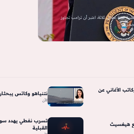
لبية ستة مقابل ثلاثة، اعتبر أن ترامب تجاوز
لجمركية…
اتب الأغاني عن
نتنياهو وكاتس يبحثان
الآن
تسرب نفطي يهدد سواح
مع هيغسيث
القبلية