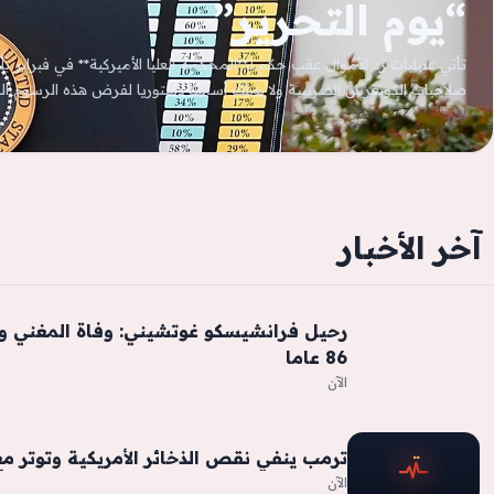
“يوم التحرير”
تأتي عمليات رد الأموال عقب حكم لـ**المحكمة العليا الأميركية** في فبراير بأغ
صلاحيات الكونغرس الضريبية ولا يملك أساسا دستوريا لفرض هذه الرسوم ا
الآن
آخر الأخبار
رحيل فرانشيسكو غوتشيني: وفاة المغني وك
86 عاما
الآن
ترمب ينفي نقص الذخائر الأمريكية وتوتر 
الآن