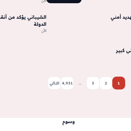
الآن
ديد أمني
الشيباني يؤكد من أنق
الدولة
الآن
ي كبير
1
2
3
…
4٬931
التالي
وسوم