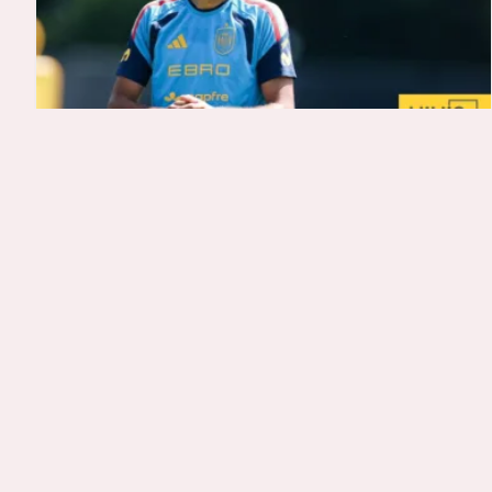
كل الأخبار
موقف ريال مدريد النهائي من صفقة رودري
هاي كورة الموجز : حسب الصحفي ابراهام روميرو ، لن يبحث ريال
مدريد عن لاعب وسط آخر أي ان النادي تراجع عن…
منذ ساعة
دقيقة قراءة واحدة
كل الأخبار
الدفاع المدني السوري: مقتل شخصين في
حصيلة أولية إثر انفجار حافلة بريف دمشق
أَفَادَ الـدِّفَاعُ الـمَدَنِيُّ السوري، فِي تَصْرِيحٍ لِـ &quot;تَلَفِزْيُونِ
سُورِيَا&quot;، بِـمَقْتَلِ شَخْصَيْنِ فِي حَصِيلَةٍ أُوَّلِيَّةٍ إِثْرَ انْفِجَارٍ وَقَعَ