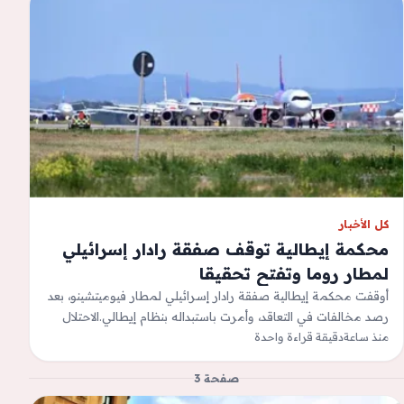
كل الأخبار
محكمة إيطالية توقف صفقة رادار إسرائيلي
لمطار روما وتفتح تحقيقا
أوقفت محكمة إيطالية صفقة رادار إسرائيلي لمطار فيوميتشينو، بعد
رصد مخالفات في التعاقد، وأمرت باستبداله بنظام إيطالي.الاحتلال
&quot;يستأنف&quot; العمليات في غزة بعد…
منذ ساعة
دقيقة قراءة واحدة
صفحة 3