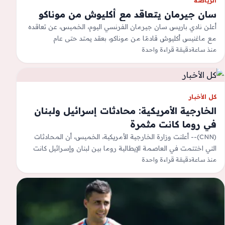
الرياضة
سان جيرمان يتعاقد مع أكليوش من موناكو
أعلن نادي باريس سان جيرمان الفرنسي اليوم، الخميس، عن تعاقده
مع ماغنيس أكليوش قادمًا من موناكو، بعقد يمتد حتى عام
2031.الصفقة تقدر…
منذ ساعة
دقيقة قراءة واحدة
كل الأخبار
الخارجية الأمريكية: محادثات إسرائيل ولبنان
في روما كانت مثمرة
(CNN)-- أعلنت وزارة الخارجية الأمريكية، الخميس، أن المحادثات
التي اختتمت في العاصمة الإيطالية روما بين لبنان وإسرائيل كانت
&quot;مثمرة على المستويين الفني…
منذ ساعة
دقيقة قراءة واحدة