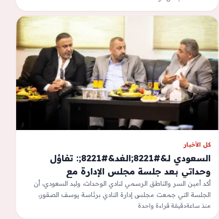
كل الأخبار
السعودي لـ&#8221;الغد&#8221;: تفاؤل
وحداتي بعد جلسة مجلس الإدارة مع
&#8220;الدميسي والحيفاوي&#8221;
أكد أمين السر والناطق الرسمي لنادي الوحدات، وليد السعودي، أن
الجلسة التي جمعت مجلس إدارة النادي برئاسة يوسف الصقور،
منذ ساعة
ورجلي الأعمال عماد…
دقيقة قراءة واحدة