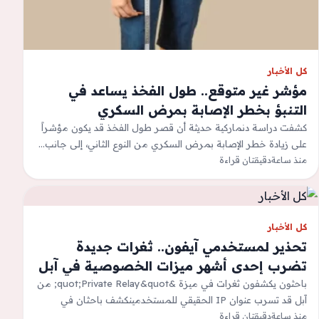
كل الأخبار
مؤشر غير متوقع.. طول الفخذ يساعد في
التنبؤ بخطر الإصابة بمرض السكري
كشفت دراسة دنماركية حديثة أن قصر طول الفخذ قد يكون مؤشراً
على زيادة خطر الإصابة بمرض السكري من النوع الثاني، إلى جانب…
منذ ساعة
دقيقتان قراءة
كل الأخبار
تحذير لمستخدمي آيفون.. ثغرات جديدة
تضرب إحدى أشهر ميزات الخصوصية في آبل
باحثون يكشفون ثغرات في ميزة &quot;Private Relay&quot; من
آبل قد تسرب عنوان IP الحقيقي للمستخدمينكشف باحثان في
منذ ساعة
دقيقتان قراءة
مجال الأمن السيبراني عن مجموعة…