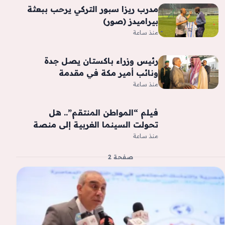
مدرب ريزا سبور التركي يرحب ببعثة
بيراميدز (صور)
منذ ساعة
رئيس وزراء باكستان يصل جدة
ونائب أمير مكة في مقدمة
مستقبليه
منذ ساعة
فيلم “المواطن المنتقم”.. هل
تحولت السينما الغربية إلى منصة
لترويج الإسلاموفوبيا؟
منذ ساعة
صفحة 2