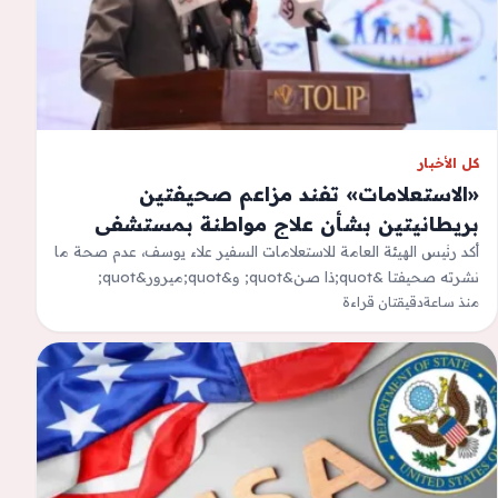
كل الأخبار
«الاستعلامات» تفند مزاعم صحيفتين
بريطانيتين بشأن علاج مواطنة بمستشفى
شرم الشيخ
أكد رئيس الهيئة العامة للاستعلامات السفير علاء يوسف، عدم صحة ما
نشرته صحيفتا &quot;ذا صن&quot; و&quot;ميرور&quot;
منذ ساعة
دقيقتان قراءة
البريطانيتان، بشأن واقعة تعود إلى سبتمبر…