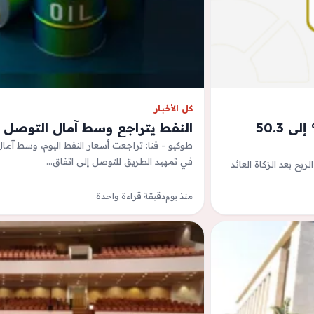
كل الأخبار
أرباح &#8220;صناعة الورق&#8221; ترتفع 262.2 % إلى 50.3
النفط يتراجع وسط آمال التوصل لا
طوكيو - قنا: تراجعت أسعار النفط اليوم، وسط آما
في تمهيد الطريق للتوصل إلى اتفاق…
رق &quot;صناعة الورق&quot; أن صافي الربح بعد الزكاة العائد
منذ يوم
دقيقة قراءة واحدة