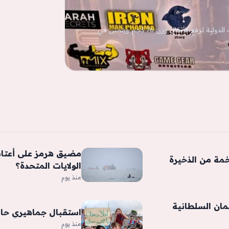
مصطفى أيمن خليل ينجح في حصد الميدالية البرونزية ببطولة مستر إيجيبت الدولية لرفع الأثقال وزن 76 كجم ويتمنى في
مضيق هرمز على أعتاب
خمة من الذخيرة
الولايات المتحدة؟
منذ يوم
ُمان السلطانية
استقبال جماهيري حا
منذ يوم