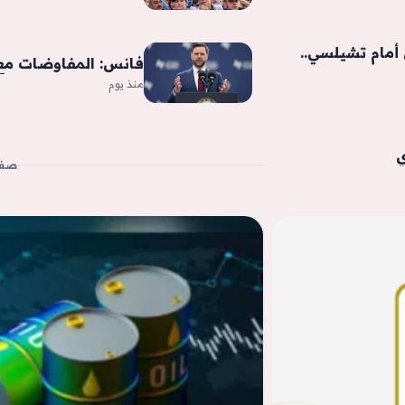
مام تشيلسي..
فانس: المفاوضات مع 
منذ يوم
ي
صفح