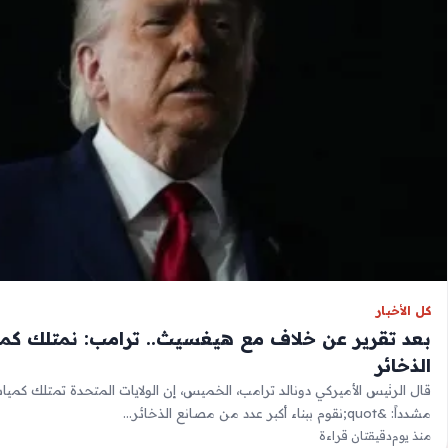
كل الأخبار
بعد تقرير عن خلاف مع هيغسيث.. ترامب: نمتلك كم
الذخائر
قال الرئيس الأميركي دونالد ترامب، الخميس، إن الولايات المتحدة تمتلك كميات
مشدداً: &quot;نقوم ببناء أكبر عدد من مصانع الذخائر…
منذ يوم
دقيقتان قراءة