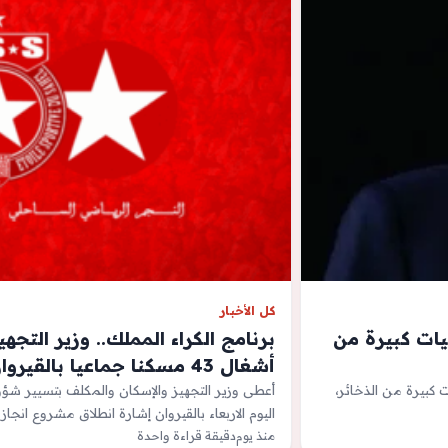
كل الأخبار
يات كبيرة من
برنامج الكراء المملك.. وزير التج
أشغال 43 مسكنا جماعيا بالقيروان
 كبيرة من الذخائر،
أعطى وزير التجهيز والإسكان والمكلف بتسيير شؤو
اليوم الاربعاء بالقيروان إشارة انطلاق مشروع انجاز 43 وحدة…
منذ يوم
دقيقة قراءة واحدة