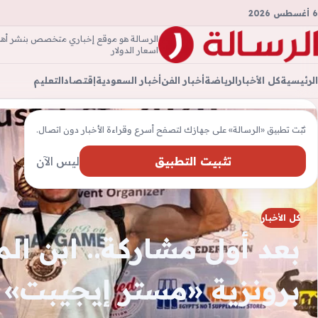
6 أغسطس 2026
الرسالة هو موقع إخباري متخصص بنشر أهم ال
الرسال
اسعار الدولار
الرئيسية
كل الأخبار
الرياضة
أخبار الفن
أخبار السعودية
إقتصاد
التعليم
ثبّت تطبيق «الرسالة» على جهازك لتصفح أسرع وقراءة الأخبار دون اتصال.
تثبيت التطبيق
ليس الآن
كل الأخبار
بعد أول مشاركة.. ابن ال
برونزية «مستر إيجيبت»