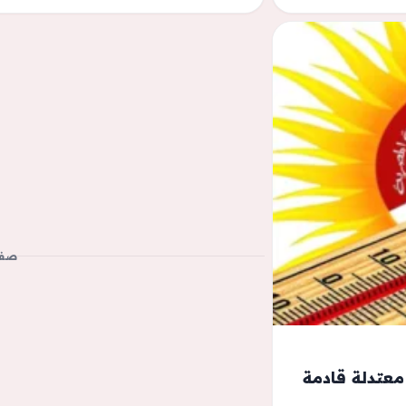
صفح
معتدلة قادمة