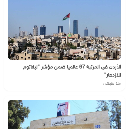
الأردن في المرتبة 67 عالميا ضمن مؤشر “ليغاتوم
للازدهار”
منذ دقيقتان