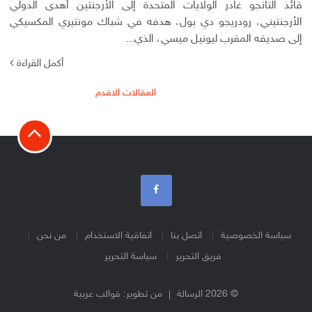
قائد التانجو غادر الولايات المتحدة إلى الأرجنتين أهدى الدولي
الأرجنتيني، رودريجو دي بول، هدفه في شباك مونتيري المكسيكي
إلى صديقه المقرب ليونيل ميسي، الذي...
أكمل القراءة
تصفّح
المقالات الاقدم
المقالات
سياسة الخصوصية
اتصل بنا
اتفاقية الاستخدام
من نحن
فريق التحرير
سياسة التحرير
© 2026 الرسالة
من تطوير:
قوالب عربية