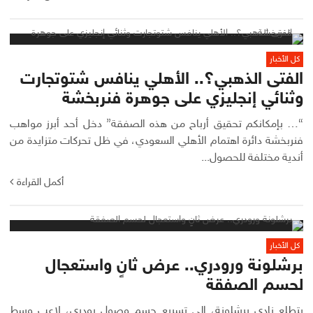
كل الأخبار
الفتى الذهبي؟.. الأهلي ينافس شتوتجارت
وثنائي إنجليزي على جوهرة فنربخشة
“… بإمكانكم تحقيق أرباح من هذه الصفقة” دخل أحد أبرز مواهب
فنربخشة دائرة اهتمام الأهلي السعودي، في ظل تحركات متزايدة من
أندية مختلفة للحصول...
أكمل القراءة
كل الأخبار
برشلونة ورودري.. عرض ثانٍ واستعجال
لحسم الصفقة
يتطلع نادي برشلونة، إلى تسريع حسم وصول رودري، لاعب وسط