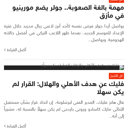
مهمة بالغة الصعوبة.. جولر يضع مورينيو
في مأزق
يواصل أردا جولر فرض نفسه كأحد أبرز لاعبي ريال مدريد خلال فترة
الإعداد للموسم الجديد، بعدما ظهر اللاعب التركي في أفضل حالاته
الهجومية. ويواصل...
أكمل القراءة
كل الأخبار
فليك عن هدف الأهلي والهلال: القرار لم
يكن سهلًا
قال هانز فليك، المدير الفني لبرشلونة، إن اتخاذ قرار بشأن مستقبل
الثنائي مارك كاسادو وروني باردجي لم يكن سهلاً بالنسبة له، مشيراً
إلى أنه...
أكمل القراءة