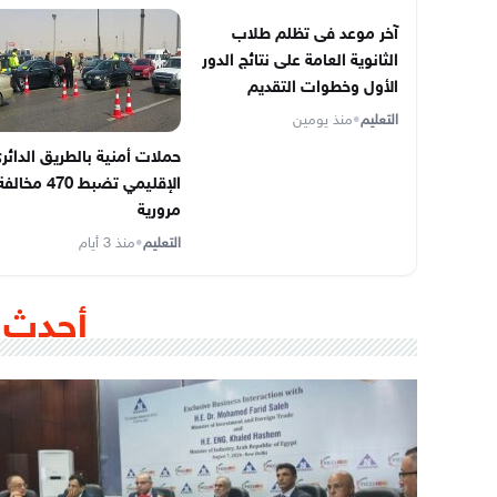
آخر موعد فى تظلم طلاب
الثانوية العامة على نتائج الدور
الأول وخطوات التقديم
التعليم
•
منذ يومين
حملات أمنية بالطريق الدائر
الإقليمي تضبط 470 مخالف
مرورية
التعليم
•
منذ 3 أيام
أحدث 