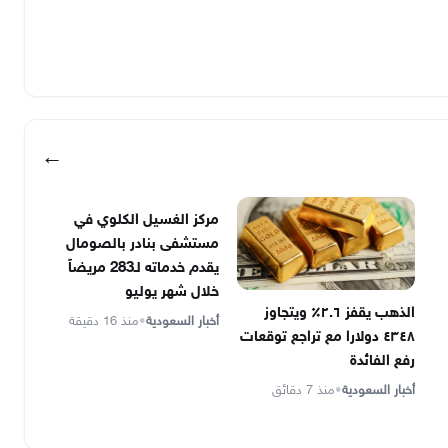
←
مركز الغسيل الكلوي في
مستشفى بنادر بالصومال
يقدم خدماته لـ283 مريضاً
خلال شهر يوليو
الذهب يقفز ٢.٦٪ ويتجاوز
أخبار السعودية
•
منذ 16 دقيقة
٤٣٤٨ دولارا مع تراجع توقعات
رفع الفائدة
أخبار السعودية
•
منذ 7 دقائق