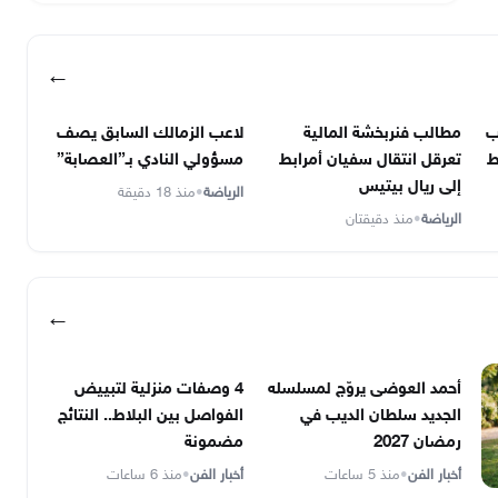
←
ب
مطالب فنربخشة المالية
لاعب الزمالك السابق يصف
ط
تعرقل انتقال سفيان أمرابط
مسؤولي النادي بـ”العصابة”
إلى ريال بيتيس
الرياضة
•
منذ 18 دقيقة
الرياضة
•
منذ دقيقتان
←
أحمد العوضى يروّج لمسلسله
4 وصفات منزلية لتبييض
الجديد سلطان الديب في
الفواصل بين البلاط.. النتائج
رمضان 2027
مضمونة
أخبار الفن
•
منذ 5 ساعات
أخبار الفن
•
منذ 6 ساعات