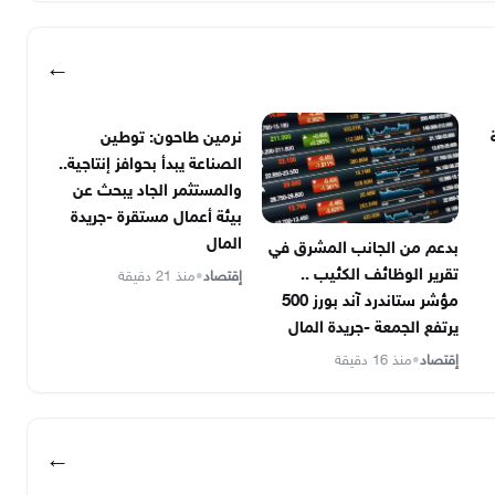
←
نرمين طاحون: توطين
الصناعة يبدأ بحوافز إنتاجية..
والمستثمر الجاد يبحث عن
بيئة أعمال مستقرة -جريدة
المال
بدعم من الجانب المشرق في
تقرير الوظائف الكئيب ..
إقتصاد
•
منذ 21 دقيقة
مؤشر ستاندرد آند بورز 500
يرتفع الجمعة -جريدة المال
إقتصاد
•
منذ 16 دقيقة
←